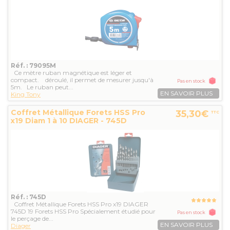
Réf. : 79095M
Ce mètre ruban magnétique est léger et
compact. déroulé, il permet de mesurer jusqu'à
Pas en stock
5m. Le ruban peut...
EN SAVOIR PLUS
King Tony
Coffret Métallique Forets HSS Pro
35,30€
TTC
x19 Diam 1 à 10 DIAGER - 745D
Réf. : 745D
Coffret Métallique Forets HSS Pro x19 DIAGER
745D 19 Forets HSS Pro Spécialement étudié pour
Pas en stock
le perçage de...
EN SAVOIR PLUS
Diager