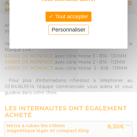
ARBRE DE MONTAGE LFA AVEC CÔNE
MORSE 2 (CM2 / J2)
Tout accepter
Arbre de montage avec cône Morse 2 - J2 - 107mm
Personnaliser
Produit fabriqué en France de la marque LFA.
Venez retrouvez les autres arbres de montages de la
Marque LFA :
ARBRE DE MONTAGE
avec cône Morse 3 - B16 - 130MM
ARBRE DE MONTAGE
avec cône Morse 2 - B16 - 112MM
ARBRE DE MONTAGE
avec cône Morse 2 - B18 - 119MM
Pour plus d’informations n’hésitez à téléphoner au
03.84.66.39.14 l’équipe commerciale vous aidera et vous
guidera dans votre choix.
LES INTERNAUTES ONT ÉGALEMENT
ACHETÉ
Mètre à ruban 5m x19mm
8,30€
TTC
magnétique léger et compact King
Tony