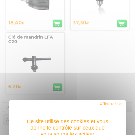
18,40
37,30
€
€
Clé de mandrin LFA
C20
6,20
€
Tout refuser
Description
Autres achats des internautes
Avis des acheteurs
Ce site utilise des cookies et vous
donne le contrôle sur ceux que
vous souhaitez activer