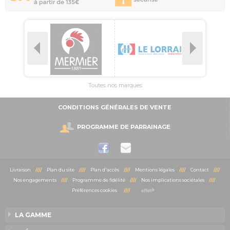
Toutes nos marques
CONDITIONS GÉNÉRALES DE VENTE
PROGRAMME DE PARRAINAGE
Livraison
////
Plan du site
////
Plan d'accès
////
Mentions légales
////
Contact
////
Nos engagements
////
Programme de fidélité
////
Nos implications sociétales
////
Préférences cookies
////
LA GAMME