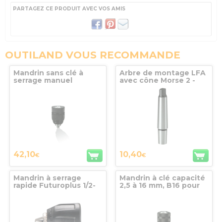
PARTAGEZ CE PRODUIT AVEC VOS AMIS
OUTILAND VOUS RECOMMANDE
Mandrin sans clé à
Arbre de montage LFA
serrage manuel
avec cône Morse 2 -
capacité 1,5 à 13 mm,
B16 - 112mm
1/2-20 UNF metallique
42,10
10,40
€
€
Mandrin à serrage
Mandrin à clé capacité
rapide Futuroplus 1/2-
2,5 à 16 mm, B16 pour
20 UNF H1 R+L Metabo
perceuses portatives
professionnelles