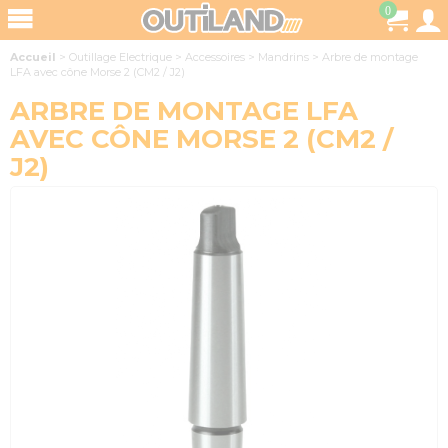
0
Accueil
>
Outillage Electrique
>
Accessoires
>
Mandrins
>
Arbre de montage
LFA avec cône Morse 2 (CM2 / J2)
ARBRE DE MONTAGE LFA
AVEC CÔNE MORSE 2 (CM2 /
J2)