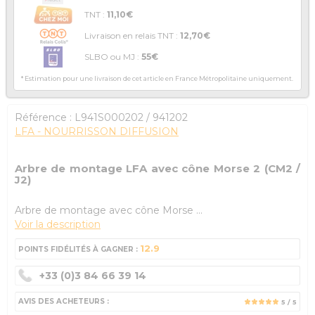
TNT :
11,10€
Livraison en relais TNT :
12,70€
SLBO ou MJ :
55€
* Estimation pour une livraison de cet article en France Métropolitaine uniquement.
Référence :
L941S000202
/ 941202
LFA - NOURRISSON DIFFUSION
Arbre de montage LFA avec cône Morse 2 (CM2 /
J2)
Arbre de montage avec cône Morse ...
Voir la description
12.9
POINTS FIDÉLITÉS À GAGNER :
+33 (0)3 84 66 39 14
AVIS DES ACHETEURS :
5
/ 5