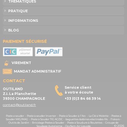
THÉMATIQUES
PRATIQUE
INFORMATIONS
BLOG
PAIEMENT SÉCURISÉ
VIREMENT
MANDAT ADMINISTRATIF
CONTACT
Service client
OUTILAND
à votre écoute
Z.I. La Planchette
39300 CHAMPAGNOLE
+33 (0)3 84 66 39 14
contact@outiland.fr
Poste a souder
-
Poste à souder Inverter
-
Poste à Souder à l'Arc
-
La Clé à Molette
-
Postes à
Souder MIG/MAG
-
Poste à Souder TIG AC/DC
-
baguettes-bobines-electrodes-fils
-
Fiskars -
Outils de Jardin
-
Bricolage Postes à Souder
-
Poste à Soudure à Roulettes
-
Groupe de
© 2026
Soudage Autonome
-
Oxyflam Air Liquide