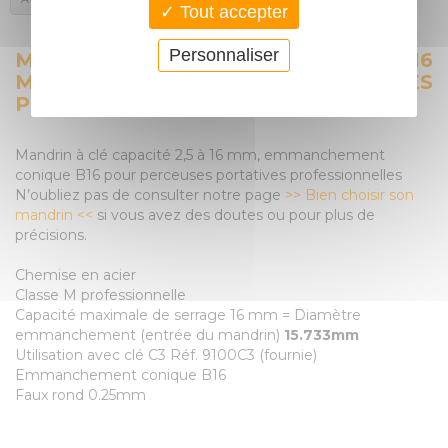
Tout accepter
Personnaliser
MANDRIN À CLÉ CAPACITÉ 2,5 À 16
MM, B16 POUR PERCEUSES
PORTATIVES PROFESSIONNELLES
Mandrin à clé capacité 2,5 à 16 mm, emmanchement
conique B16 pour perceuses portatives professionnelles
N’oubliez pas de consulter notre page
>> Bien choisir son
mandrin <<
si vous avez des doutes ou pour plus de
précisions.
Chemise en acier
Classe M professionnelle
Capacité maximale de serrage 16 mm = Diamètre
emmanchement (entrée du mandrin)
15.733mm
Utilisation avec clé C3 Réf. 9100C3 (fournie)
Emmanchement conique B16
Faux rond 0.25mm