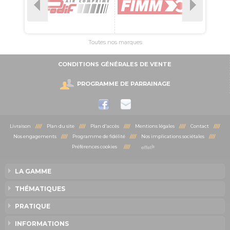
Toutes nos marques
CONDITIONS GÉNÉRALES DE VENTE
PROGRAMME DE PARRAINAGE
Livraison
////
Plan du site
////
Plan d'accès
////
Mentions légales
////
Contact
////
Nos engagements
////
Programme de fidélité
////
Nos implications sociétales
////
Préférences cookies
////
LA GAMME
THÉMATIQUES
PRATIQUE
INFORMATIONS