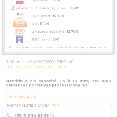
DPD Relais :
7,20€
So Colissimo Signature :
10,60€
DPD Predict :
10,90€
TNT :
11,10€
Livraison en relais TNT :
12,70€
SLBO ou MJ :
55€
* Estimation pour une livraison de cet article en France Métropolitaine uniquement.
Référence :
L0440V50260
/ 7100440
LFA - NOURRISSON DIFFUSION
Mandrin à clé capacité 2,5 à 16 mm, B16 pour
perceuses portatives professionnelles
...
Voir la description
37.3
POINTS FIDÉLITÉS À GAGNER :
+33 (0)3 84 66 39 14