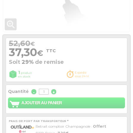
52,60
€
37,30
TTC
€
Soit
29%
de remise
1
Expédié
produit
sous 24 H
en stock
Quantité
-
+
AJOUTER AU PANIER
FRAIS DE PORT PAR TRANSPORTEUR *
Retrait comptoir Champagnole :
Offert