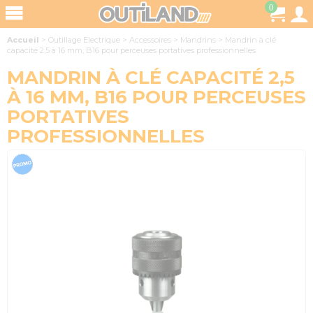
0
Accueil
>
Outillage Electrique
>
Accessoires
>
Mandrins
>
Mandrin à clé
capacité 2,5 à 16 mm, B16 pour perceuses portatives professionnelles
MANDRIN À CLÉ CAPACITÉ 2,5
À 16 MM, B16 POUR PERCEUSES
PORTATIVES
PROFESSIONNELLES