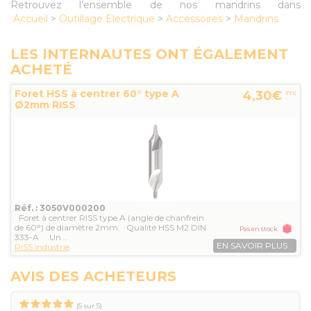
Retrouvez l’ensemble de nos mandrins dans
Accueil
>
Outillage Electrique
>
Accessoires
>
Mandrins
LES INTERNAUTES ONT ÉGALEMENT
ACHETÉ
Foret HSS à centrer 60° type A
4,30€
TTC
Ø2mm RISS
Réf. : 3050V000200
Foret à centrer RISS type A (angle de chanfrein
de 60°) de diamètre 2mm. Qualité HSS M2 DIN
Pas en stock
333-A Un...
EN SAVOIR PLUS
RISS industrie
AVIS DES ACHETEURS
(
5
sur
5
)