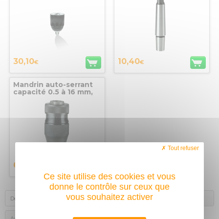
mm, plastique
30,10
10,40
€
€
Mandrin auto-serrant
capacité 0.5 à 16 mm,
B16 pour perceuses
portatives
professionnelles
Tout refuser
67
€
Ce site utilise des cookies et vous
donne le contrôle sur ceux que
vous souhaitez activer
Description
Autres achats des internautes
Avis des acheteurs