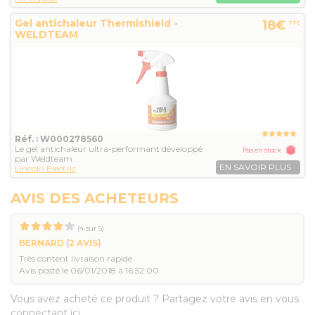
Gel antichaleur Thermishield -
18€
TTC
WELDTEAM
Réf. : W000278560
Le gel antichaleur ultra-performant développé
Pas en stock
par Weldteam
EN SAVOIR PLUS
Lincoln Electric
AVIS DES ACHETEURS
(
4
sur
5
)
BERNARD
(2 AVIS)
Très content livraison rapide
Avis posté le 06/01/2018 à 16:52:00
Vous avez acheté ce produit ? Partagez votre avis en vous
connectant ici