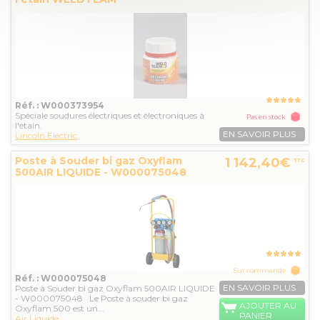
Réf. : W000373954
Spéciale soudures électriques et électroniques à
Pas en stock
l'étain.
EN SAVOIR PLUS
Lincoln Electric
Poste à Souder bi gaz Oxyflam
1 142,40€
TTC
500AIR LIQUIDE - W000075048
Sur commande
Réf. : W000075048
EN SAVOIR PLUS
Poste à Souder bi gaz Oxyflam 500AIR LIQUIDE
- W000075048 Le Poste à souder bi gaz
AJOUTER AU
Oxyflam 500 est un...
PANIER
Air Liquide