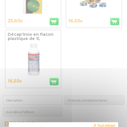
25,60
16,50
€
€
Décap'Inox en flacon
plastique de 1l,
GUILBERT EXPRESS
16,50
€
Description
Produits complémentaires
Avis des acheteurs
DESCRIPTION
Tout refuser