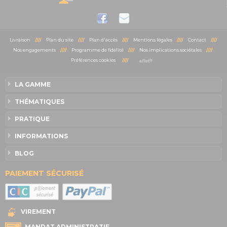
Livraison
////
Plan du site
////
Plan d'accès
////
Mentions légales
////
Contact
////
Nos engagements
////
Programme de fidélité
////
Nos implications sociétales
////
Préférences cookies
////
LA GAMME
THÉMATIQUES
PRATIQUE
INFORMATIONS
BLOG
PAIEMENT SÉCURISÉ
VIREMENT
MANDAT ADMINISTRATIF