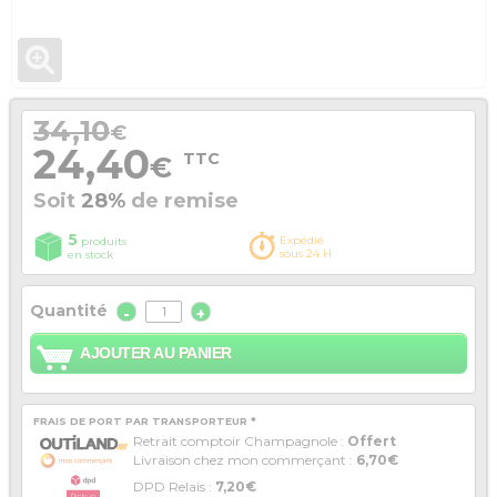
34,10
€
24,40
TTC
€
Soit
28%
de remise
5
Expédié
produits
sous 24 H
en stock
Quantité
-
+
AJOUTER AU PANIER
FRAIS DE PORT PAR TRANSPORTEUR *
Retrait comptoir Champagnole :
Offert
Livraison chez mon commerçant :
6,70€
DPD Relais :
7,20€