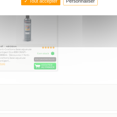
Tout accepter
Personnaliser
Anti-Grattons
11€
TTC
base aqueuse
Antiperl Eco 808
ORAPI - 4808A4
Réf. : 4808A4
nti-Grattons base aqueuse
ntiperl Eco 808 ORAPI -
6 en stock
808A4 Découvrez l'Anti-
rattons base aqueuse
EN SAVOIR PLUS
ntiperl...
rapi
AJOUTER
AU PANIER