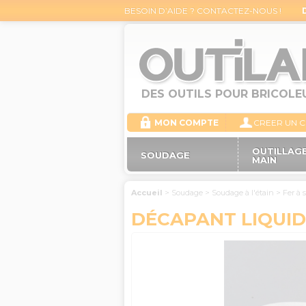
BESOIN D’AIDE ? CONTACTEZ-NOUS !
DES OUTILS POUR BRICOLE
MON COMPTE
CREER UN 
OUTILLAGE
SOUDAGE
MAIN
Accueil
>
Soudage
>
Soudage à l'étain
>
Fer à 
DÉCAPANT LIQUID