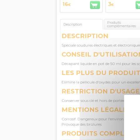
16
3
€
€
Produits
Description
complémentaires
DESCRIPTION
Spéciale soudures électriques et électroniques
CONSEIL D'UTILISATIO
Décapant liquide en pot de 50 ml pour les so
LES PLUS DU PRODUI
Elimine la pellicule d'oxydes pour un excell
RESTRICTION D'USAGE
Conserver sous clé et hors de portée des enfan
MENTIONS LÉGALES
Corrosif. Dangereux pour l'environnement. Ne 
Provoque des brûlures
PRODUITS COMPLÉME