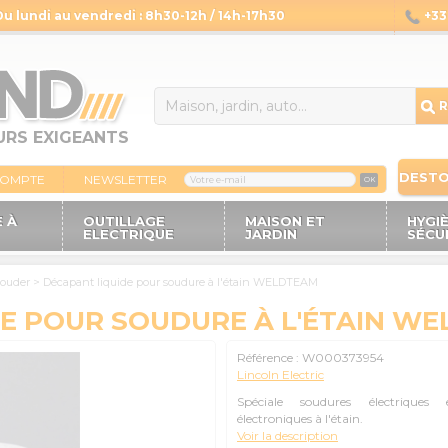
Du lundi au vendredi : 8h30-12h / 14h-17h30
+33 
14
R
URS EXIGEANTS
DEST
COMPTE
NEWSLETTER
OK
 À
OUTILLAGE
MAISON ET
HYGI
ELECTRIQUE
JARDIN
SÉCU
souder
>
Décapant liquide pour soudure à l'étain WELDTEAM
E POUR SOUDURE À L'ÉTAIN W
Référence :
W000373954
Lincoln Electric
Spéciale soudures électriques 
électroniques à l'étain.
Voir la description