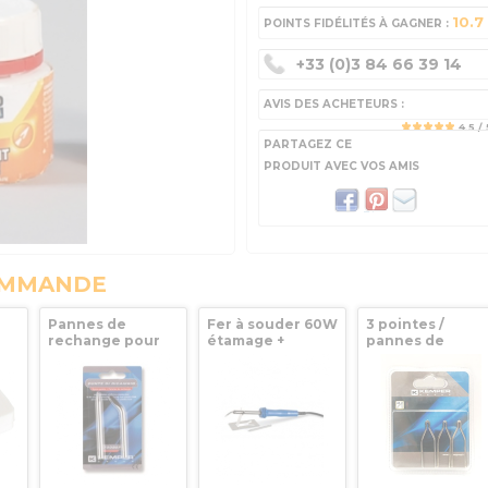
10.7
POINTS FIDÉLITÉS À GAGNER :
+33 (0)3 84 66 39 14
AVIS DES ACHETEURS :
4.5
/ 
PARTAGEZ CE
PRODUIT AVEC VOS AMIS
OMMANDE
Pannes de
Fer à souder 60W
3 pointes /
rechange pour
étamage +
pannes de
ss
fer à souder
tréteau de
rechanges pour
Kemper 60W
soutien Kemper
fer / pistolet
170080
100W Kemper