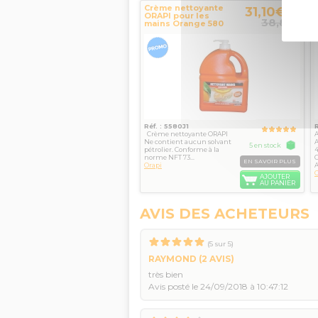
Crème nettoyante
31,10€
TTC
ORAPI pour les
38,80
€
mains Orange 580
Réf. : 5580J1
Crème nettoyante ORAPI
A
Ne contient aucun solvant
A
5 en stock
pétrolier. Conforme à la
4
norme NFT 73...
G
EN SAVOIR PLUS
Orapi
A
O
AJOUTER
AU PANIER
AVIS DES ACHETEURS
(
5
sur
5
)
RAYMOND
(2 AVIS)
très bien
Avis posté le 24/09/2018 à 10:47:12