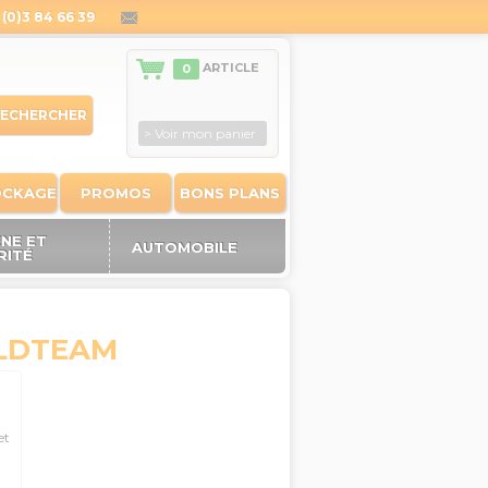
(0)3 84 66 39
contact@outiland.fr
ARTICLE
0
ECHERCHER
> Voir mon panier
OCKAGE
PROMOS
BONS PLANS
ÈNE ET
AUTOMOBILE
RITÉ
ELDTEAM
et