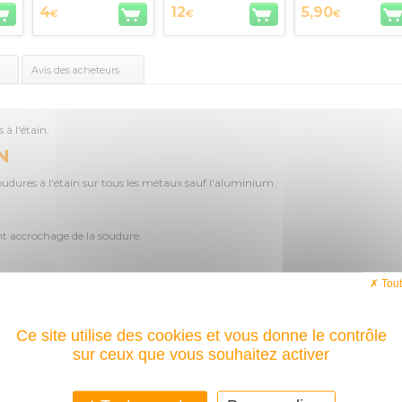
4
12
5,90
€
€
€
Avis des acheteurs
 à l'étain.
N
udures à l'étain sur tous les métaux sauf l'aluminium.
T
ent accrochage de la soudure.
Tout
ts. Eviter le contact avec la peau et les yeux.
Ce site utilise des cookies et vous donne le contrôle
pas jeter les résidus à l'égout. Nocif en cas d'ingestion. Irritant pour les yeux.
sur ceux que vous souhaitez activer
NTAIRES