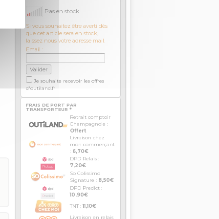
Pas en stock
Si vous souhaitez être averti dès
que cet article sera en stock,
laissez nous votre adresse mail.
Email :
Je souhaite recevoir les offres
d'outiland.fr
FRAIS DE PORT PAR
TRANSPORTEUR *
Retrait comptoir
Champagnole :
Offert
Livraison chez
mon commerçant
:
6,70€
DPD Relais :
7,20€
So Colissimo
Signature :
8,50€
DPD Predict :
10,90€
TNT :
11,10€
Livraison en relais