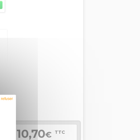
 refuser
10,70
TTC
€