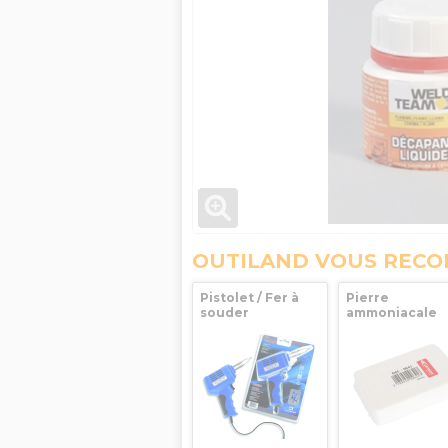
OUTILAND VOUS REC
Pistolet / Fer à
Pierre
souder
ammoniacale
instantané 100W
Guilbert Expre
Kemper
140g