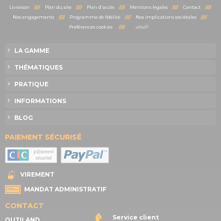
Livraison
////
Plan du site
////
Plan d'accès
////
Mentions légales
////
Contact
////
Nos engagements
////
Programme de fidélité
////
Nos implications sociétales
////
Préférences cookies
////
LA GAMME
THÉMATIQUES
PRATIQUE
INFORMATIONS
BLOG
PAIEMENT SÉCURISÉ
VIREMENT
MANDAT ADMINISTRATIF
CONTACT
Service client
OUTILAND