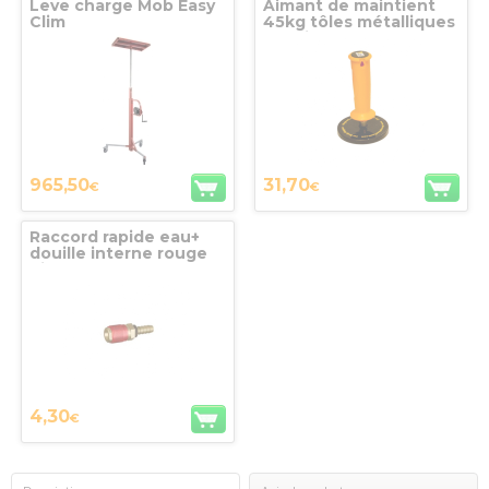
Leve charge Mob Easy
Aimant de maintient
Clim
45kg tôles métalliques
+ patins de
remplacement
StrongHand Tools
965,50
31,70
€
€
Raccord rapide eau+
douille interne rouge
diam. 8mm
4,30
€