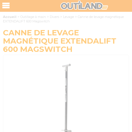
Accueil
>
Outillage à main
>
Divers
>
Levage
>
Canne de levage magnétique
EXTENDALIFT 600 Magswitch
CANNE DE LEVAGE
MAGNÉTIQUE EXTENDALIFT
600 MAGSWITCH