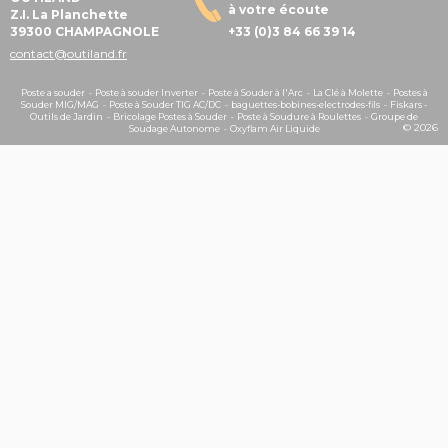
à votre écoute
Z.I. La Planchette
39300 CHAMPAGNOLE
+33 (0)3 84 66 39 14
contact@outiland.fr
Poste a souder
-
Poste à souder Inverter
-
Poste à Souder à l'Arc
-
La Clé à Molette
-
Postes à
Souder MIG/MAG
-
Poste à Souder TIG AC/DC
-
baguettes-bobines-electrodes-fils
-
Fiskars -
Outils de Jardin
-
Bricolage Postes à Souder
-
Poste à Soudure à Roulettes
-
Groupe de
© 2026
Soudage Autonome
-
Oxyflam Air Liquide