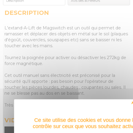
Description
Avis des acheteurs
DESCRIPTION
L'extand-A-Lift de Magswitch est un outil qui permet de
ramasser et déplacer des objets en métal sur le sol (plaques
d'égoût, couvercles, souspapes etc) sans se baisser ni les
toucher avec les mains.
Tournez la poignée pour activer ou désactiver les 272kg de
force magnétique.
Cet outil manuel sans électricité est préconisé pour la
sécurité qu'il apporte : pas besoin pour l'opérateur de
toucher les pièces lourdes, chaudes , coupantes ou sales. Il
ne se blesse pas au dos en se baissant.
Très utile pour les villes et services publics.
VIDÉO DU PRODUIT
Ce site utilise des cookies et vous donne 
contrôle sur ceux que vous souhaitez acti