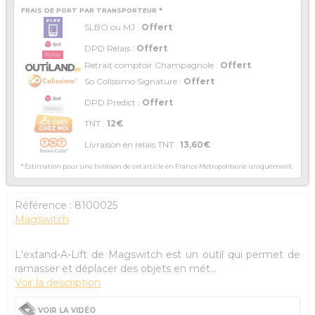
FRAIS DE PORT PAR TRANSPORTEUR *
SLBO ou MJ :
Offert
DPD Relais :
Offert
Retrait comptoir Champagnole :
Offert
So Colissimo Signature :
Offert
DPD Predict :
Offert
TNT :
12€
Livraison en relais TNT :
13,60€
* Estimation pour une livraison de cet article en France Métropolitaine uniquement.
Référence :
8100025
Magswitch
L'extand-A-Lift de Magswitch est un outil qui permet de
ramasser et déplacer des objets en mét...
Voir la description
VOIR LA VIDÉO