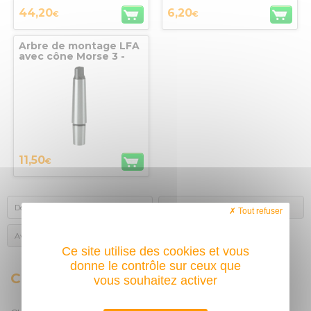
44,20
6,20
€
€
Arbre de montage LFA
avec cône Morse 3 -
B16 - 130mm
11,50
€
Description
Autres achats des internautes
Tout refuser
Avis des acheteurs
Ce site utilise des cookies et vous
donne le contrôle sur ceux que
CLÉ DE MANDRIN C2
vous souhaitez activer