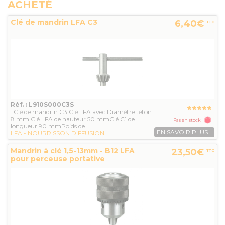
ACHETÉ
Clé de mandrin LFA C3
6,40€
TTC
Réf. : L910S000C3S
Clé de mandrin C3 Clé LFA avec Diamètre téton
8 mm.Clé LFA de hauteur 50 mmClé C1 de
Pas en stock
longueur 90 mmPoids de...
EN SAVOIR PLUS
LFA - NOURRISSON DIFFUSION
Mandrin à clé 1,5-13mm - B12 LFA
23,50€
TTC
pour perceuse portative