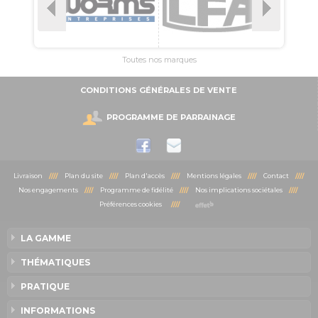
Toutes nos marques
CONDITIONS GÉNÉRALES DE VENTE
PROGRAMME DE PARRAINAGE
Livraison
////
Plan du site
////
Plan d'accès
////
Mentions légales
////
Contact
////
Nos engagements
////
Programme de fidélité
////
Nos implications sociétales
////
Préférences cookies
////
LA GAMME
THÉMATIQUES
PRATIQUE
INFORMATIONS