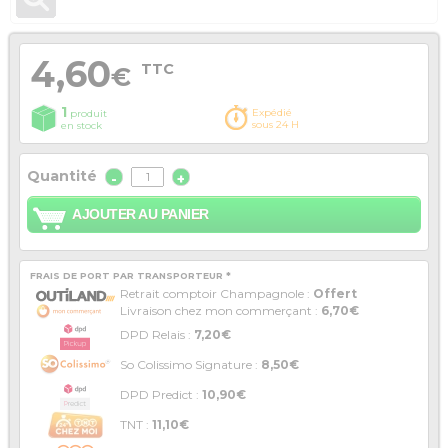
4,60
TTC
€
1
Expédié
produit
sous 24 H
en stock
Quantité
-
+
AJOUTER AU PANIER
FRAIS DE PORT PAR TRANSPORTEUR *
Retrait comptoir Champagnole :
Offert
Livraison chez mon commerçant :
6,70€
DPD Relais :
7,20€
So Colissimo Signature :
8,50€
DPD Predict :
10,90€
TNT :
11,10€