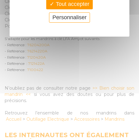
Clé de mandrin C2
Tout accepter
Clé LFA avec Diamètre téton 6 mm.
Clé LFA de hauteur 41 mm
Personnaliser
Clé C1 de longueur 80 mm
Poids de la clé mandrin LFA 43 grammes
S'adapte pour les mandrins à clé LFA Amyot suivants :
- Référence :
76204200A
- Référence :
76214220A
- Référence :
7120420A
- Référence :
7121422A
- Référence :
7100422
N’oubliez pas de consulter notre page
>> Bien choisir son
mandrin <<
si vous avez des doutes ou pour plus de
précisions.
Retrouvez l’ensemble de nos mandrins dans
Accueil
>
Outillage Electrique
>
Accessoires
>
Mandrins
LES INTERNAUTES ONT ÉGALEMENT