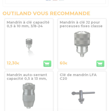
OUTILAND VOUS RECOMMANDE
Mandrin à clé capacité
Mandrin à clé J2 pour
0,5 à 10 mm, 3/8-24
perceuses fixes classe
UNF
H 0,5-13 mm LFA-
AMYOT
12,30
60
€
€
Mandrin auto-serrant
Clé de mandrin LFA
capacité 0,5 à 13 mm,
C20
B16 pour perceuses
portatives
professionnelles