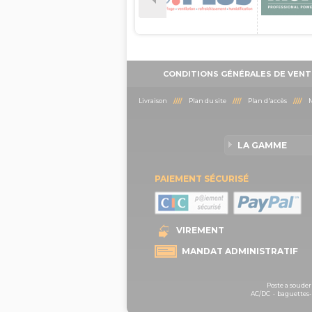
CONDITIONS GÉNÉRALES DE VENT
Livraison
////
Plan du site
////
Plan d'accès
////
M
LA GAMME
PAIEMENT SÉCURISÉ
VIREMENT
MANDAT ADMINISTRATIF
Poste a souder
AC/DC
-
baguettes-b