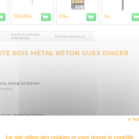
110,80
30
2
€
€
€
Autres achats des
Avis des acheteurs
internautes
XTE BOIS MÉTAL BÉTON GUEX DIAGER
ois, métal et béton
me suit:
 bois, métal et béton
Tout
.
emble des accessoires de la mallette.
Ce site utilise des cookies et vous donne le contrôle