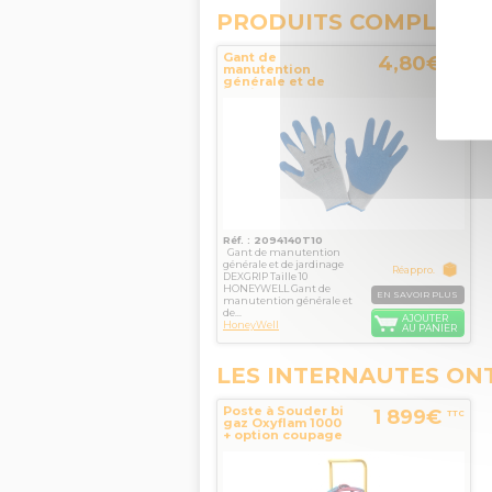
PRODUITS COMPLÉME
Gant de
4,80€
TTC
manutention
générale et de
jardinage
DEXGRIP Taille
10...
Réf. : 2094140T10
Gant de manutention
générale et de jardinage
Réappro.
DEXGRIP Taille 10
HONEYWELL Gant de
EN SAVOIR PLUS
manutention générale et
de...
AJOUTER
HoneyWell
AU PANIER
LES INTERNAUTES ON
Poste à Souder bi
1 899€
TTC
gaz Oxyflam 1000
+ option coupage
- W000291591