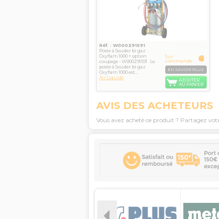
Réf. : W000291591
Poste à Souder bi gaz
Oxyflam 1000 + option
Sur
commande
coupage - W000291591 Le
poste à Souder bi gaz
EN SAVOIR PLUS
Oxyflam 1000 est...
Air Liquide
AJOUTER
AU PANIER
AVIS DES ACHETEURS
Vous avez acheté ce produit ? Partagez vot