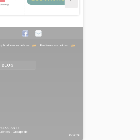
plications sociétales
////
Préférences cookies
////
BLOG
te à Souder TIG
ulettes
-
Groupe de
© 2026