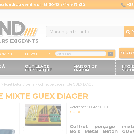
Du lundi au vendredi : 8h30-12h / 14h-17h30
+33 
14
R
URS EXIGEANTS
DEST
COMPTE
NEWSLETTER
OK
 À
OUTILLAGE
MAISON ET
HYGI
ELECTRIQUE
JARDIN
SÉCU
s
>
Foret béton / pierre
>
Coffret perçage mixte GUEX DIAGER
 MIXTE GUEX DIAGER
Référence :
051215000
GUEX
Coffret perçage mixt
Bois Métal Béton GUE