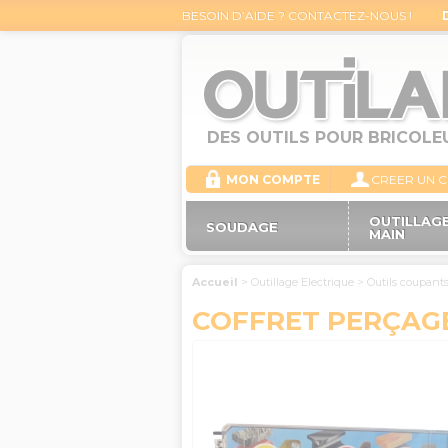
BESOIN D’AIDE ? CONTACTEZ-NOUS !
DES OUTILS POUR BRICOLE
MON COMPTE
CREER UN 
OUTILLAGE
SOUDAGE
MAIN
Accueil
>
Outillage Electrique
>
Outils coupant
COFFRET PERÇAGE