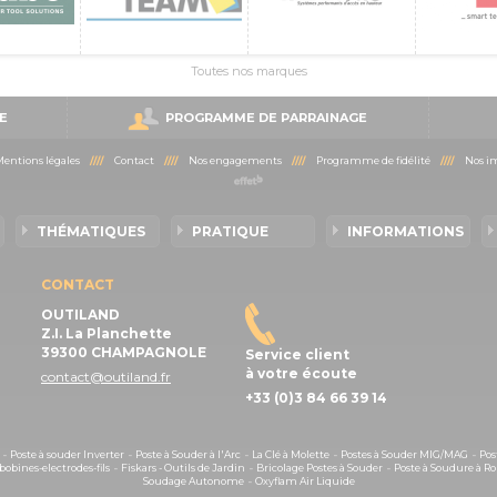
Toutes nos marques
E
PROGRAMME DE PARRAINAGE
entions légales
////
Contact
////
Nos engagements
////
Programme de fidélité
////
Nos im
THÉMATIQUES
PRATIQUE
INFORMATIONS
CONTACT
OUTILAND
Z.I. La Planchette
39300 CHAMPAGNOLE
Service client
à votre écoute
contact@outiland.fr
+33 (0)3 84 66 39 14
-
Poste à souder Inverter
-
Poste à Souder à l'Arc
-
La Clé à Molette
-
Postes à Souder MIG/MAG
-
Pos
obines-electrodes-fils
-
Fiskars - Outils de Jardin
-
Bricolage Postes à Souder
-
Poste à Soudure à Ro
Soudage Autonome
-
Oxyflam Air Liquide