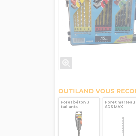
OUTILAND VOUS REC
Foret béton 3
Foret marteau
taillants
SDS MAX
diamètre 6 mm
ULTIMAX 646 
Optima 3+
lg 340mm DIA
DIAGER