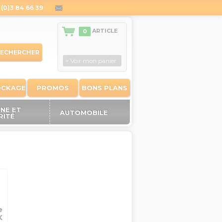
(0)3 84 66 39
contact@outiland.fr
ARTICLE
0
ECHERCHER
> Voir mon panier
OCKAGE
PROMOS
BONS PLANS
ÈNE ET
AUTOMOBILE
RITÉ
e
X