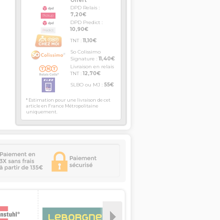
Offert
DPD Relais :
7,20€
DPD Predict :
10,90€
TNT :
11,10€
So Colissimo
Signature :
11,40€
Livraison en relais
TNT :
12,70€
SLBO ou MJ :
55€
* Estimation pour une livraison de cet
article en France Métropolitaine
uniquement.