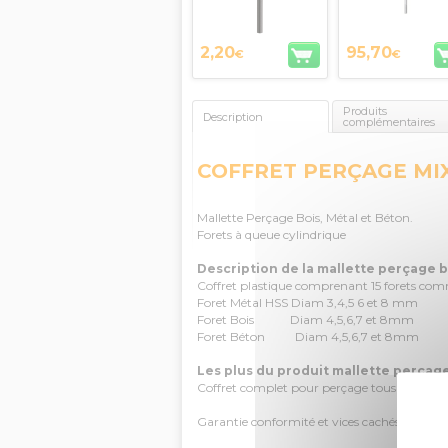
2,20
95,70
€
€
Produits
Description
complémentaires
COFFRET PERÇAGE MI
Mallette Perçage Bois, Métal et Béton.
Forets à queue cylindrique
Description de la mallette perçage b
Coffret plastique comprenant 15 forets com
Foret Métal HSS Diam 3,4,5 6 et 8 mm
Foret Bois Diam 4,5,6,7 et 8mm
Foret Béton Diam 4,5,6,7 et 8mm
Les plus du produit mallette perçage
Coffret complet pour perçage tous supports
Garantie conformité et vices cachés sur l'ens