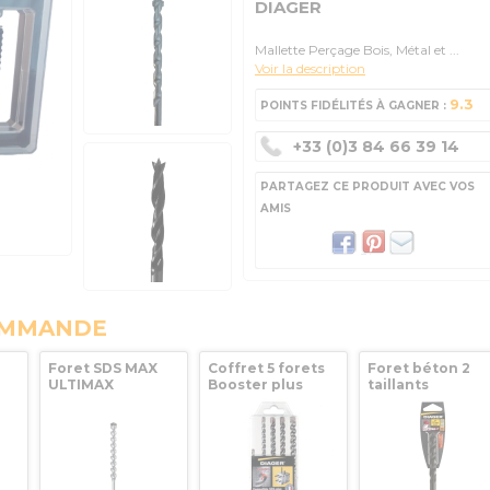
DIAGER
Mallette Perçage Bois, Métal et ...
Voir la description
9.3
POINTS FIDÉLITÉS À GAGNER :
+33 (0)3 84 66 39 14
PARTAGEZ CE PRODUIT AVEC VOS
AMIS
OMMANDE
Foret SDS MAX
Coffret 5 forets
Foret béton 2
ULTIMAX
Booster plus
taillants
Ø26
Diamètre 25 Lg
SDS+ 5 à 10mm
diamètre 3 mm
GER
540 DIAGER
DIAGER
Optima 3+
DIAGER