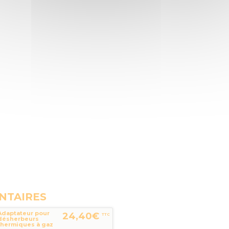
NTAIRES
Adaptateur pour
24,40€
TTC
désherbeurs
thermiques à gaz