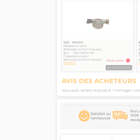
RIBIMEX
Réf. : PRG511
Adaptateur pour
désherbeurs thermiques à
gaz : Description de
g
l'adaptateur pour
l
désherbeurs thermiques à...
d
Pas en stock
RIBIMEX
EN SAVOIR PLUS
AVIS DES ACHETEURS
Vous avez acheté ce produit ? Partagez vot