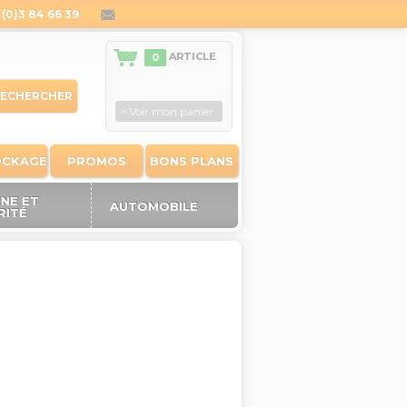
(0)3 84 66 39
contact@outiland.fr
ARTICLE
0
ECHERCHER
> Voir mon panier
OCKAGE
PROMOS
BONS PLANS
ÈNE ET
AUTOMOBILE
RITÉ