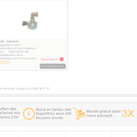
RIBIMEX
Réf. : PRG513
Adaptateur pour
désherbeurs thermiques à
az : Description de
'adaptateur pour
ésherbeurs thermiques à...
Pas en stock
RIBIMEX
EN SAVOIR PLUS
re avis en vous
connectant ici