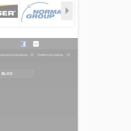
plications sociétales
////
Préférences cookies
////
BLOG