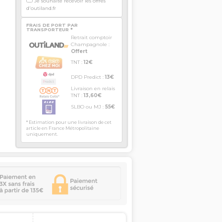
Je souhaite recevoir les offres
d'outiland.fr
FRAIS DE PORT PAR
TRANSPORTEUR *
Retrait comptoir
Champagnole :
Offert
TNT :
12€
DPD Predict :
13€
Livraison en relais
TNT :
13,60€
SLBO ou MJ :
55€
* Estimation pour une livraison de cet
article en France Métropolitaine
uniquement.