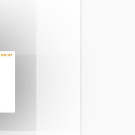
n
e)
 refuser