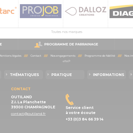
Toutes nos marques
E
PROGRAMME DE PARRAINAGE
entions légales
////
Contact
////
Nos engagements
////
Programme de fidélité
////
Nos im
THÉMATIQUES
PRATIQUE
INFORMATIONS
CONTACT
OUTILAND
Z.I. La Planchette
39300 CHAMPAGNOLE
Service client
à votre écoute
contact@outiland.fr
+33 (0)3 84 66 39 14