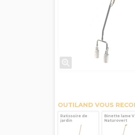
OUTILAND VOUS REC
Ratissoire de
Binette lame V
jardin
Naturovert
NaturOvert 16cm
manche bois
Leborgne
150cm + poign
ergonomique