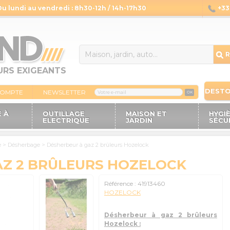
Du lundi au vendredi : 8h30-12h / 14h-17h30
+33 
14
R
URS EXIGEANTS
DEST
COMPTE
NEWSLETTER
OK
 À
OUTILLAGE
MAISON ET
HYGI
ELECTRIQUE
JARDIN
SÉCU
e
>
Désherbage
>
Désherbeur à gaz 2 brûleurs Hozelock
AZ 2 BRÛLEURS HOZELOCK
Référence :
41913460
HOZELOCK
Désherbeur à gaz 2 brûleurs
Hozelock :