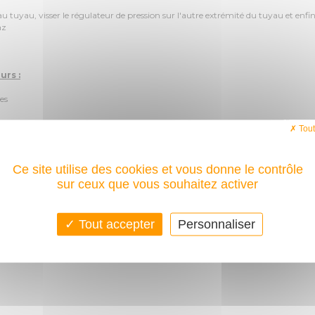
au tuyau, visser le régulateur de pression sur l'autre extrémité du tuyau et enfi
az
urs :
es
t par rapport aux pieds de l'utilisateur (sécurité contre la chaleur de la flamm
Tout
our un 2 brûleurs
Ce site utilise des cookies et vous donne le contrôle
 de la flamme (économie de gaz)
sur ceux que vous souhaitez activer
qui assure
Tout accepter
Personnaliser