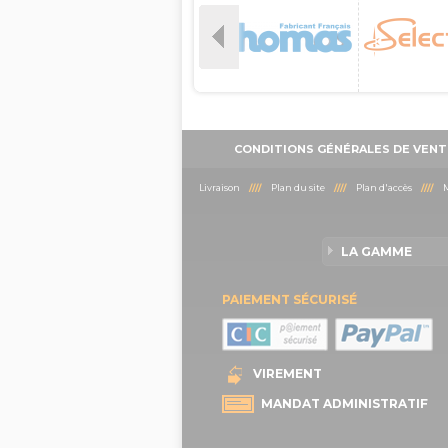
CONDITIONS GÉNÉRALES DE VENT
Livraison
////
Plan du site
////
Plan d'accès
////
M
LA GAMME
PAIEMENT SÉCURISÉ
VIREMENT
MANDAT ADMINISTRATIF