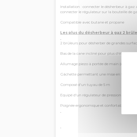
Installation : connecter le désherbeur à gaz 
connecter le régulateur sur la bouteille de g
Compatible avec butane et propane
Les plus du désherbeur à gaz 2 brûle
2 brûleurs pour désherber de grandes surfac
Bas de la cane incliné pour plus d'éloignemen
Allumage piezo à portée de main (exclusif p
Gâchette permettant une mise en veilleuse
Composé d'un tuyau de 5 m
Equipé d'un régulateur de pression 2,5 bar 
Poignée ergonomique et confortable