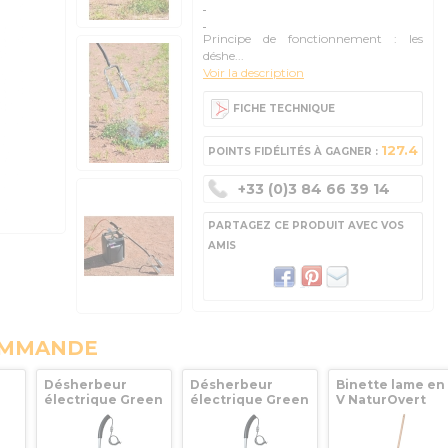
Principe de fonctionnement : les
déshe...
Voir la description
FICHE TECHNIQUE
127.4
POINTS FIDÉLITÉS À GAGNER :
+33 (0)3 84 66 39 14
PARTAGEZ CE PRODUIT AVEC VOS
AMIS
OMMANDE
Désherbeur
Désherbeur
Binette lame en
électrique Green
électrique Green
V NaturOvert
Power Evolution
Power Evolution
14cm Leborgne
ée
Hozelock
Berthoud -
101709