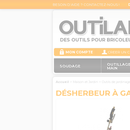
BESOIN D’AIDE ? CONTACTEZ-NOUS !
DES OUTILS POUR BRICOLE
MON COMPTE
CREER UN 
OUTILLAGE
SOUDAGE
MAIN
Accueil
>
Maison et Jardin
>
Outils de jardinag
DÉSHERBEUR À G