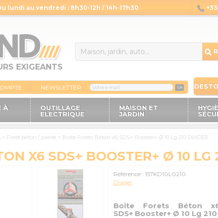
Du lundi au vendredi : 8h30-12h / 14h-17h30
+33 
14
R
URS EXIGEANTS
DEST
COMPTE
NEWSLETTER
OK
 À
OUTILLAGE
MAISON ET
HYGI
ELECTRIQUE
JARDIN
SÉCU
s
>
Foret béton / pierre
>
Boite Forets Béton x6 SDS+ Booster+ Ø 10 Lg 210 DIAGER
ON X6 SDS+ BOOSTER+ Ø 10 LG 
Référence :
157KD10L0210
Diager
Boite Forets Béton x
SDS+ Booster+ Ø 10 Lg 210