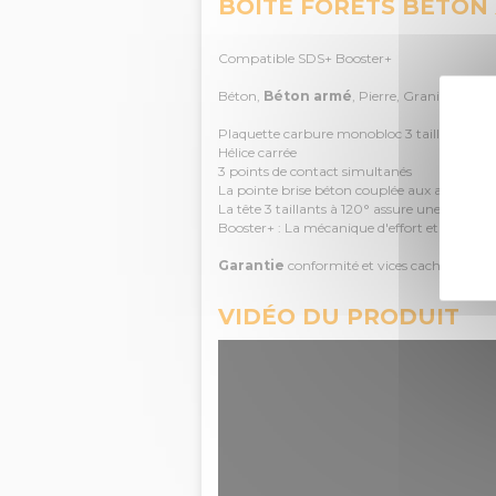
BOITE FORETS BÉTON 
Compatible SDS+ Booster+
Béton,
Béton armé
, Pierre, Granit et Briq
Plaquette carbure monobloc 3 taillants ave
Hélice carrée
3 points de contact simultanés
La pointe brise béton couplée aux arêtes de 
La tête 3 taillants à 120° assure une parfai
Booster+ : La mécanique d'effort et de contre
Garantie
conformité et vices cachés
VIDÉO DU PRODUIT