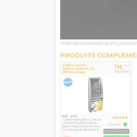
FORET BETON DIAGER SDS PLUS BOOSTE
PRODUITS COMPLÉME
Coffret forets
11€
TTC
béton carbure x5
15,30
€
MEGA usage
intensif DIAGER
Réf. : 211C
Coffret forets béton carbure
x5 DIAGER Coffret 5 forets
1 en stock
Béton Méga à attachement
Cylindrique de diamètre 4
EN SAVOIR PLUS
-...
Diager