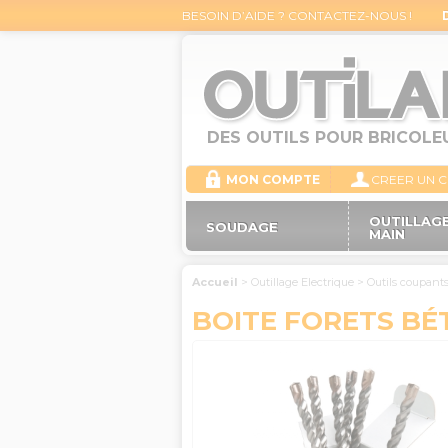
BESOIN D’AIDE ? CONTACTEZ-NOUS !
DES OUTILS POUR BRICOLE
MON COMPTE
CREER UN 
OUTILLAGE
SOUDAGE
MAIN
Accueil
>
Outillage Electrique
>
Outils coupant
BOITE FORETS BÉT