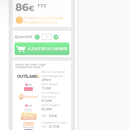
86
TTC
€
Produit sur commande.
Expédié sous 7 jours
Quantité
-
+
AJOUTER AU PANIER
FRAIS DE PORT PAR
TRANSPORTEUR *
Retrait comptoir
Champagnole :
Offert
DPD Relais :
7,20€
So Colissimo
Signature :
10,60€
DPD Predict :
10,90€
TNT :
11,10€
Livraison en relais
TNT :
12,70€