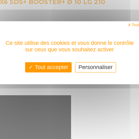
X6 SDS+ BOOSTER+ Ø 10 LG 210
Tout
ue pleine
c pointe auto-centrante
Ce site utilise des cookies et vous donne le contrôle
sur ceux que vous souhaitez activer
coupe à 135° ne fissure pas le béton et permet un trou net
te concentricité du trou. Permet un maintient du foret dans l'axe
-effort du foret lui permet de passer tous les obstacles sans se bloquer
Tout accepter
Personnaliser