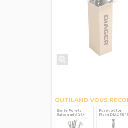
OUTILAND VOUS REC
Boite Forets
Foret béton
Béton x6 SDS+
Flash DIAGER 1
Booster+ Ø 8Lg
mm (spécial
210 DIAGER
perceuse
électroportati