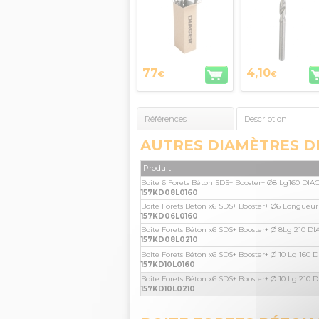
77
4,10
€
€
Références
Description
AUTRES DIAMÈTRES D
Produit
Boite 6 Forets Béton SDS+ Booster+ Ø8 Lg160 DI
157KD08L0160
Boite Forets Béton x6 SDS+ Booster+ Ø6 Longueu
157KD06L0160
Boite Forets Béton x6 SDS+ Booster+ Ø 8Lg 210 D
157KD08L0210
Boite Forets Béton x6 SDS+ Booster+ Ø 10 Lg 160 
157KD10L0160
Boite Forets Béton x6 SDS+ Booster+ Ø 10 Lg 210 
157KD10L0210