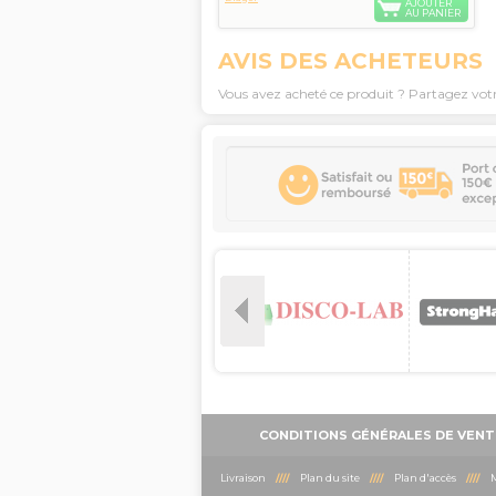
AJOUTER
AU PANIER
AVIS DES ACHETEURS
Vous avez acheté ce produit ? Partagez vot
CONDITIONS GÉNÉRALES DE VENT
Livraison
////
Plan du site
////
Plan d'accès
////
M