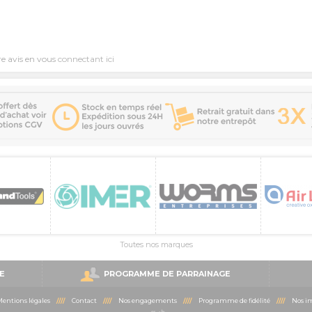
re avis en vous
connectant ici
Toutes nos marques
E
PROGRAMME DE PARRAINAGE
entions légales
////
Contact
////
Nos engagements
////
Programme de fidélité
////
Nos im