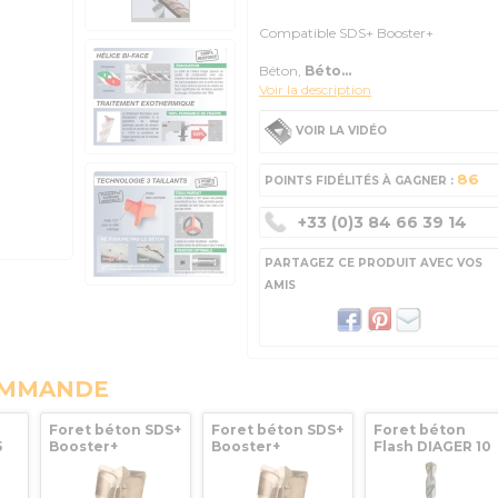
Compatible SDS+ Booster+
Béton,
Béto...
Voir la description
VOIR LA VIDÉO
86
POINTS FIDÉLITÉS À GAGNER :
+33 (0)3 84 66 39 14
PARTAGEZ CE PRODUIT AVEC VOS
AMIS
OMMANDE
Foret béton SDS+
Foret béton SDS+
Foret béton
5
Booster+
Booster+
Flash DIAGER 10
Diamètre 12 Lg
Diamètre 6 Lg
mm (spécial
150 x 210 DIAGER
100 x 160
perceuse
ve)
électroportativ