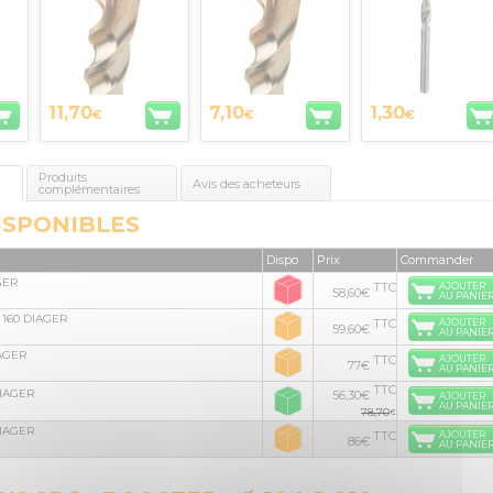
11,70
7,10
1,30
€
€
€
Produits
Avis des acheteurs
complémentaires
ISPONIBLES
Dispo
Prix
Commander
AGER
TTC
AJOUTER
58,60€
AU PANIE
r 160 DIAGER
TTC
AJOUTER
59,60€
AU PANIE
IAGER
TTC
AJOUTER
77€
AU PANIE
TTC
DIAGER
56,30€
AJOUTER
AU PANIE
78,70
€
DIAGER
TTC
AJOUTER
86€
AU PANIE