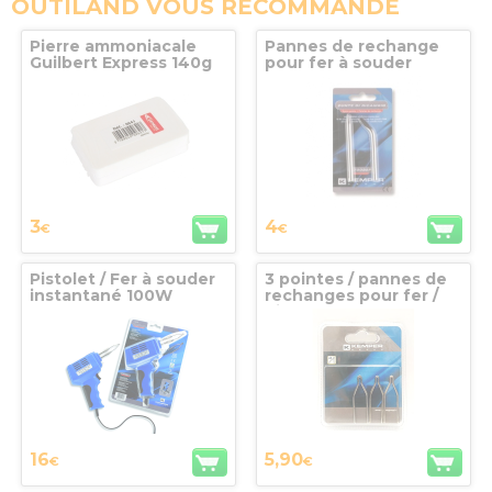
OUTILAND VOUS RECOMMANDE
Pierre ammoniacale
Pannes de rechange
Guilbert Express 140g
pour fer à souder
Kemper 60W 170080
3
4
€
€
Pistolet / Fer à souder
3 pointes / pannes de
instantané 100W
rechanges pour fer /
Kemper
pistolet 100W Kemper
16
5,90
€
€