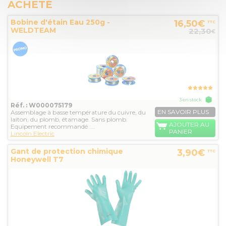
ACHETÉ
Bobine d'étain Eau 250g -
16,50€
TTC
WELDTEAM
22,30
€
3 en stock
Réf. : W000075179
EN SAVOIR PLUS
Assemblage à basse température du cuivre, du
laiton, du plomb, étamage. Sans plomb.
AJOUTER AU
Equipement recommandé :...
PANIER
Lincoln Electric
Gant de protection chimique
3,90€
TTC
Honeywell T7