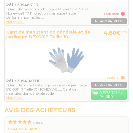
Réf. : 2094831T7
Gant de protection chimique PowerCoat Nitraf
Honeywell T7 Protection chimique haute
Pas en stock
performance (huiles,...
EN SAVOIR PLUS
HoneyWell
Gant de manutention générale et de
4,80€
TTC
jardinage DEXGRIP Taille 10...
Réappro.
Réf. : 2094140T10
EN SAVOIR PLUS
Gant de manutention générale et de jardinage
DEXGRIP Taille 10 HONEYWELL Gant de
AJOUTER AU
manutention générale et de...
PANIER
HoneyWell
AVIS DES ACHETEURS
(
5
sur
5
)
CLAUDE
(2 AVIS)