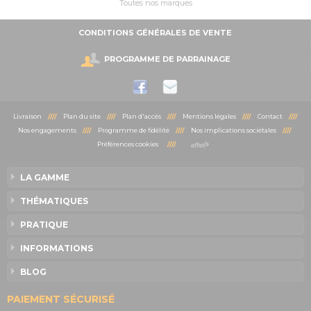
Toutes nos marques
CONDITIONS GÉNÉRALES DE VENTE
PROGRAMME DE PARRAINAGE
Livraison
////
Plan du site
////
Plan d'accès
////
Mentions légales
////
Contact
////
Nos engagements
////
Programme de fidélité
////
Nos implications sociétales
////
Préférences cookies
////
LA GAMME
THÉMATIQUES
PRATIQUE
INFORMATIONS
BLOG
PAIEMENT SÉCURISÉ