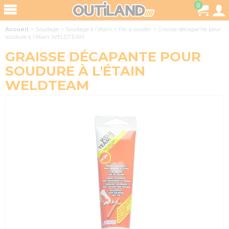
0
Accueil
>
Soudage
>
Soudage à l'étain
>
Fer à souder
>
Graisse décapante pour
soudure à l'étain WELDTEAM
GRAISSE DÉCAPANTE POUR
SOUDURE À L'ÉTAIN
WELDTEAM