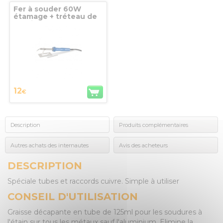
Fer à souder 60W
étamage + tréteau de
soutien Kemper
12
€
Description
Produits complémentaires
Autres achats des internautes
Avis des acheteurs
DESCRIPTION
Spéciale tubes et raccords cuivre. Simple à utiliser
CONSEIL D'UTILISATION
Graisse décapante en tube de 125ml pour les soudures à
l'étain sur tous les métaux sauf l'aluminium. Elimine la