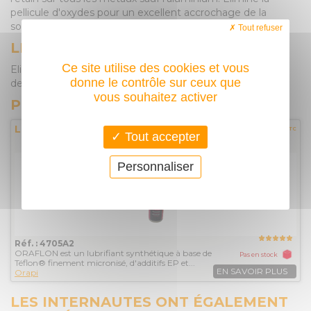
pellicule d'oxydes pour un excellent accrochage de la
soudure.
Tout refuser
LES PLUS DU PRODUIT
Ce site utilise des cookies et vous
Elimine la pellicule d'oxydes pour un excellent accrochage
donne le contrôle sur ceux que
de la soudure.
vous souhaitez activer
PRODUITS COMPLÉMENTAIRES
Lubrifiant ORAFLON 705 ORAPI
20,40€
TTC
Tout accepter
Personnaliser
Réf. : 4705A2
ORAFLON est un lubrifiant synthétique à base de
Pas en stock
Téflon® finement micronisé, d'additifs EP et...
EN SAVOIR PLUS
Orapi
LES INTERNAUTES ONT ÉGALEMENT