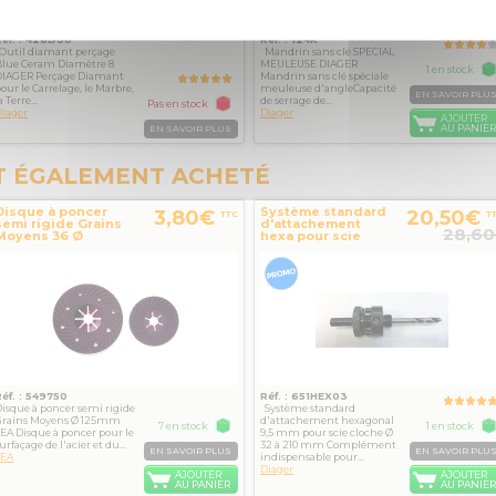
Réf. : 426D08
Réf. : 124K
Outil diamant perçage
Mandrin sans clé SPECIAL
Blue Ceram Diamètre 8
MEULEUSE DIAGER
1 en stock
DIAGER Perçage Diamant
Mandrin sans clé spéciale
our le Carrelage, le Marbre,
meuleuse d'angleCapacité
EN SAVOIR PLU
a Terre...
de serrage de...
Pas en stock
iager
Diager
AJOUTER
AU PANIER
EN SAVOIR PLUS
T ÉGALEMENT ACHETÉ
Disque à poncer
Système standard
3,80€
20,50€
TTC
T
semi rigide Grains
d'attachement
28,60
Moyens 36 Ø
hexa pour scie
125mm SEA
cloche Ø 32 à 210
mm
Réf. : 549750
Réf. : 651HEX03
isque à poncer semi rigide
Système standard
Grains Moyens Ø 125mm
d'attachement hexagonal
7 en stock
1 en stock
EA Disque à poncer pour le
9,5 mm pour scie cloche Ø
urfaçage de l'acier et du...
32 à 210 mm Complément
EN SAVOIR PLUS
EN SAVOIR PLU
SEA
indispensable pour...
Diager
AJOUTER
AJOUTER
AU PANIER
AU PANIER