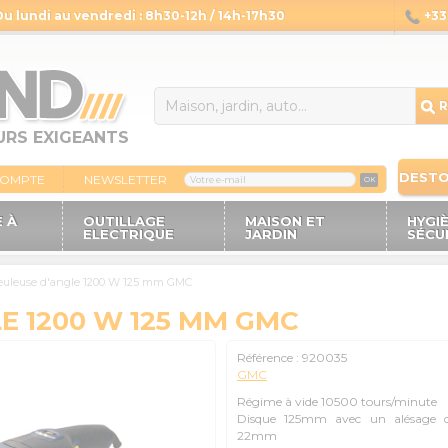
Du lundi au vendredi : 8h30-12h / 14h-17h30
+33 
14
R
URS EXIGEANTS
DEST
COMPTE
NEWSLETTER
OK
 À
OUTILLAGE
MAISON ET
HYGI
ELECTRIQUE
JARDIN
SÉCU
uleuse d'angle 1200 W 125 mm GMC
E 1200 W 125 MM GMC
Référence :
920035
GMC
Régime à vide 10500 tours/minute
Disque 125mm avec un alésage 
22mm