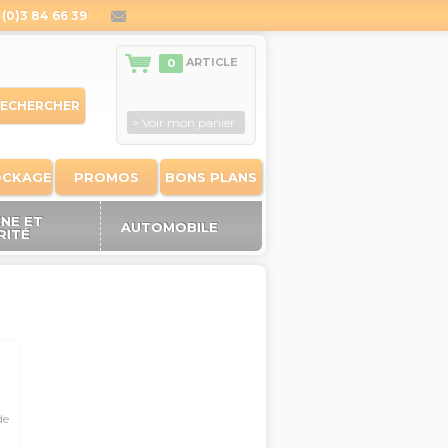
(0)3 84 66 39
contact@outiland.fr
ARTICLE
0
ECHERCHER
> Voir mon panier
OCKAGE
PROMOS
BONS PLANS
ÈNE ET
AUTOMOBILE
RITÉ
de