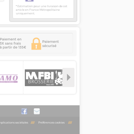
* Estimation pour une livraison de cet
article en France Métropolitaine
uniquement.
plications sociétales
////
Préférences cookies
////