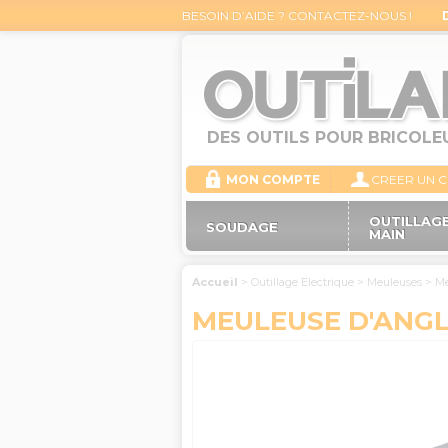
BESOIN D’AIDE ? CONTACTEZ-NOUS !
DES OUTILS POUR BRICOLE
MON COMPTE
CREER UN 
OUTILLAGE
SOUDAGE
MAIN
Accueil
>
Outillage Electrique
>
Meuleuses
>
Me
MEULEUSE D'ANGL