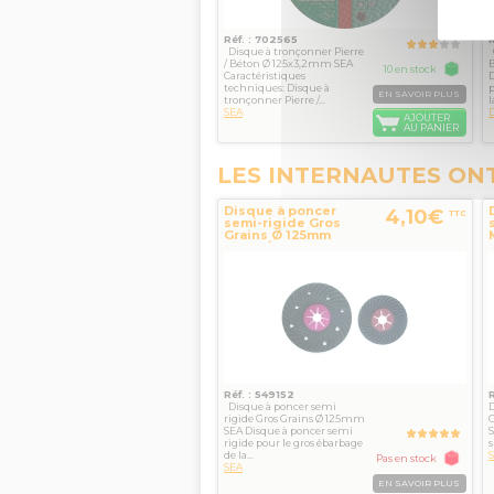
Réf. : 702565
Disque à tronçonner Pierre
/ Béton Ø 125x3,2mm SEA
10 en stock
Caractéristiques
techniques: Disque à
p
EN SAVOIR PLUS
tronçonner Pierre /...
l
SEA
D
AJOUTER
AU PANIER
LES INTERNAUTES ON
Disque à poncer
4,10€
TTC
semi-rigide Gros
Grains Ø 125mm
pierre/béton SEA
Réf. : 549152
Disque à poncer semi
D
rigide Gros Grains Ø 125mm
SEA Disque à poncer semi
S
rigide pour le gros ébarbage
s
de la...
Pas en stock
SEA
EN SAVOIR PLUS