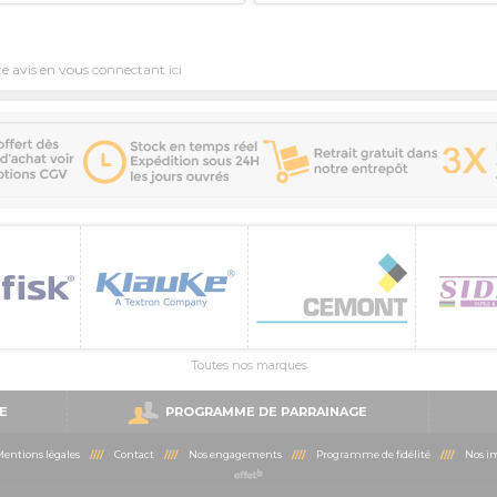
re avis en vous
connectant ici
Toutes nos marques
E
PROGRAMME DE PARRAINAGE
entions légales
////
Contact
////
Nos engagements
////
Programme de fidélité
////
Nos im