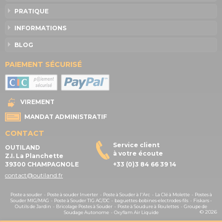
PRATIQUE
INFORMATIONS
BLOG
PAIEMENT SÉCURISÉ
VIREMENT
MANDAT ADMINISTRATIF
CONTACT
Service client
OUTILAND
à votre écoute
Z.I. La Planchette
39300 CHAMPAGNOLE
+33 (0)3 84 66 39 14
contact@outiland.fr
Poste a souder
-
Poste à souder Inverter
-
Poste à Souder à l'Arc
-
La Clé à Molette
-
Postes à
Souder MIG/MAG
-
Poste à Souder TIG AC/DC
-
baguettes-bobines-electrodes-fils
-
Fiskars -
Outils de Jardin
-
Bricolage Postes à Souder
-
Poste à Soudure à Roulettes
-
Groupe de
© 2026
Soudage Autonome
-
Oxyflam Air Liquide