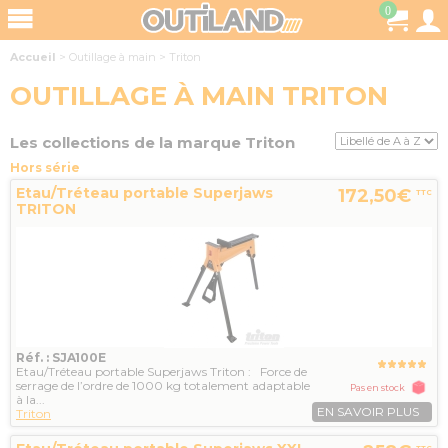
0
Accueil
>
Outillage à main
>
Triton
OUTILLAGE À MAIN TRITON
Les collections de la marque Triton
Hors série
Etau/Tréteau portable Superjaws
172,50€
TTC
TRITON
Réf. : SJA100E
Etau/Tréteau portable Superjaws Triton : Force de
serrage de l’ordre de 1000 kg totalement adaptable
Pas en stock
à la...
EN SAVOIR PLUS
Triton