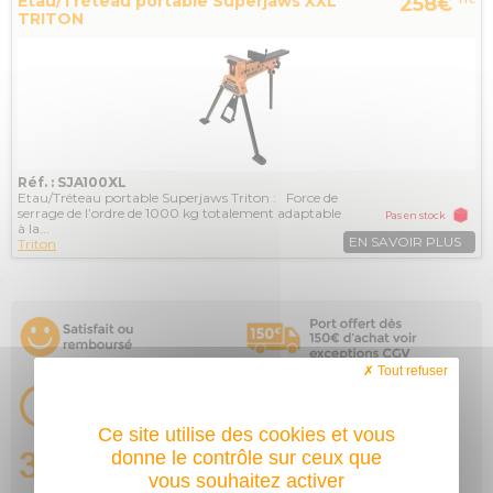
Etau/Tréteau portable Superjaws XXL
258€
TTC
TRITON
Réf. : SJA100XL
Etau/Tréteau portable Superjaws Triton : Force de
serrage de l’ordre de 1000 kg totalement adaptable
Pas en stock
à la...
EN SAVOIR PLUS
Triton
Tout refuser
Ce site utilise des cookies et vous
donne le contrôle sur ceux que
vous souhaitez activer