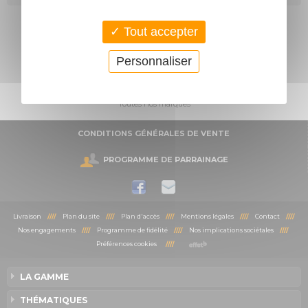
Tout accepter
Personnaliser
Toutes nos marques
CONDITIONS GÉNÉRALES DE VENTE
PROGRAMME DE PARRAINAGE
Livraison
////
Plan du site
////
Plan d'accès
////
Mentions légales
////
Contact
////
Nos engagements
////
Programme de fidélité
////
Nos implications sociétales
////
Préférences cookies
////
LA GAMME
THÉMATIQUES