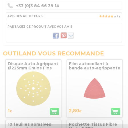
+33 (0)3 84 66 39 14
AVIS DES ACHETEURS :
5
/ 5
PARTAGEZ CE PRODUIT AVEC VOS AMIS
OUTILAND VOUS RECOMMANDE
Disque Auto Agrippant
Film autocollant à
Ø225mm Grains Fins
bande auto-agrippante
100 - 27 trous SEA
pour ponceuses
triangulaires Metabo
1
2,80
€
€
10 feuilles abrasives
Pochette Tissus Fibre