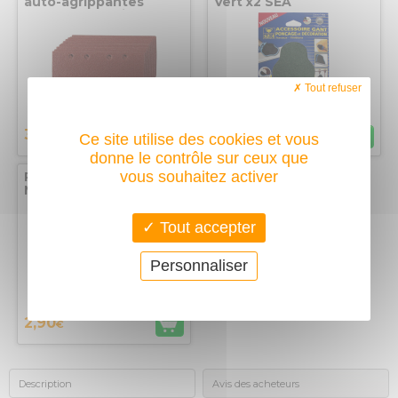
auto-agrippantes
Vert x2 SEA
93x190mm Grain 120
perforées Silverline
Tout refuser
3,50
3,50
€
€
Ce site utilise des cookies et vous
donne le contrôle sur ceux que
vous souhaitez activer
Pochette de 2 Peaux
Mouton pour gant de
ponçage HandiFix SEA
Tout accepter
Personnaliser
2,90
€
Description
Avis des acheteurs