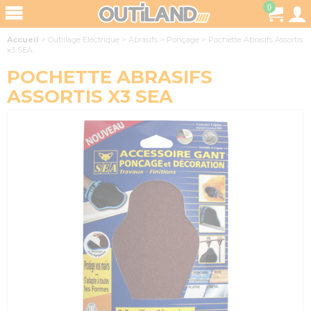
0
Accueil
>
Outillage Electrique
>
Abrasifs
>
Ponçage
>
Pochette Abrasifs Assortis
x3 SEA
POCHETTE ABRASIFS
ASSORTIS X3 SEA