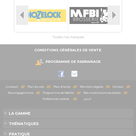
Toutes nos marques
CONDITIONS GÉNÉRALES DE VENTE
PROGRAMME DE PARRAINAGE
Livraison
////
Plan du site
////
Plan d'accès
////
Mentions légales
////
Contact
////
Nos engagements
////
Programme de fidélité
////
Nos implications sociétales
////
Préférences cookies
////
LA GAMME
THÉMATIQUES
PRATIQUE