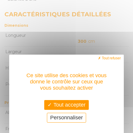
CARACTÉRISTIQUES DÉTAILLÉES
Dimensions
Longueur
300
cm
Largeur
110
cm
Tout refuser
Hauteur
200
cm
Ce site utilise des cookies et vous
donne le contrôle sur ceux que
Poids
vous souhaitez activer
2,9
Kg
Primaire
Tout accepter
Alimentation monophasée
Personnaliser
230
Volt
Fréquence