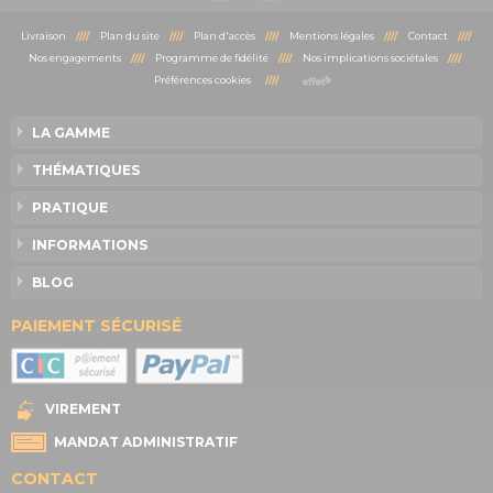
Livraison
////
Plan du site
////
Plan d'accès
////
Mentions légales
////
Contact
////
Nos engagements
////
Programme de fidélité
////
Nos implications sociétales
////
Préférences cookies
////
LA GAMME
THÉMATIQUES
PRATIQUE
INFORMATIONS
BLOG
PAIEMENT SÉCURISÉ
VIREMENT
MANDAT ADMINISTRATIF
CONTACT