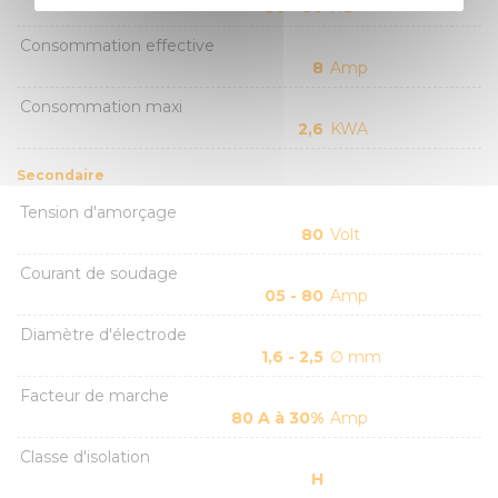
50 - 60
Hz
Consommation effective
8
Amp
Consommation maxi
2,6
KWA
Secondaire
Tension d'amorçage
80
Volt
Courant de soudage
05 - 80
Amp
Diamètre d'électrode
1,6 - 2,5
∅ mm
Facteur de marche
80 A à 30%
Amp
Classe d'isolation
H