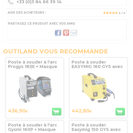
+33 (0)3 84 66 39 14
AVIS DES ACHETEURS :
5
/ 5
PARTAGEZ CE PRODUIT AVEC VOS AMIS
OUTILAND VOUS RECOMMANDE
Poste à souder à l'arc
Poste à souder
Progys 183E + Masque
EASYMIG 160 GYS avec
Techno 9/13 GYS
accessoires
436,90
442,80
€
€
Poste à souder à l'arc
Poste à souder
Gysmi 160P + Masque
Easymig 150 GYS avec