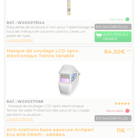
3 en stock
Réf. : W000075144
EN SAVOIR PLUS
Baguettes de soudure à l'arc pour l'assemblage de
tous les métaux en courant continu (avec un
AJOUTER AU
poste de type...
PANIER
Lincoln Electric
Masque de soudage LCD opto-
84,50€
TTC
électronique Teinte Variable
Varioteam...
Réf. : W000371168
Masque de soudage LCD opto-électronique
Teinte Variable Protection des yeux et du visage
Pas en stock
pendant la soudure...
EN SAVOIR PLUS
Lincoln Electric
Anti-Grattons base aqueuse Antiperl
11€
TTC
Eco 808 ORAPI - 4808A4