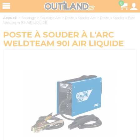
0
Accueil
>
Soudage
>
Soudage Arc
>
Poste à Souder Arc
>
Poste à Souder à l'arc
Weldteam 90i AIR LIQUIDE
POSTE À SOUDER À L'ARC
WELDTEAM 90I AIR LIQUIDE