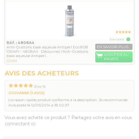
6 en stock
Réf. : 4808A4
EN SAVOIR PLUS
Anti-Grattons base aqueuse Antiperl Eco 808
ORAPI - 4808A4 Découvrez l'Anti-Grattons
AJOUTER AU
base aqueuse Antiperl...
PANIER
Orapi
AVIS DES ACHETEURS
(
5
sur
5
)
GIOVANNI
(1 AVIS)
Livraison rapide produit conforme à la description. Je recommande
Avis posté le 12/05/2014 à 18:02:37
Vous avez acheté ce produit ? Partagez votre avis en vous
connectant ici