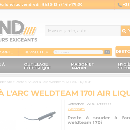
Du lundi au vendredi : 8h30-12h / 14h-17h30
+33 
14
R
URS EXIGEANTS
DEST
COMPTE
NEWSLETTER
OK
 À
OUTILLAGE
MAISON ET
HYGI
ELECTRIQUE
JARDIN
SÉCU
uder Arc
>
Poste à Souder à l'arc Weldteam 170i AIR LIQUIDE
 L'ARC WELDTEAM 170I AIR LIQ
Référence :
W000266609
Weldteam
Poste à souder à l'ar
weldteam 170i