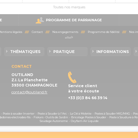
Toutes nos marques
E
PROGRAMME DE PARRAINAGE
entions légales
////
Contact
////
Nos engagements
////
Programme de fidélité
////
Nos im
THÉMATIQUES
PRATIQUE
INFORMATIONS
CONTACT
OUTILAND
Z.I. La Planchette
39300 CHAMPAGNOLE
Service client
à votre écoute
contact@outiland.fr
+33 (0)3 84 66 39 14
-
Poste à souder Inverter
-
Poste à Souder à l'Arc
-
La Clé à Molette
-
Postes à Souder MIG/MAG
-
Pos
obines-electrodes-fils
-
Fiskars - Outils de Jardin
-
Bricolage Postes à Souder
-
Poste à Soudure à Ro
Soudage Autonome
-
Oxyflam Air Liquide