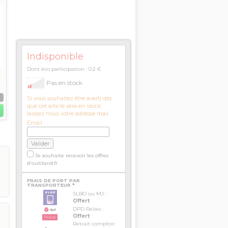
Indisponible
Dont éco participation : 0.2 €
Pas en stock
S
Si vous souhaitez être averti dès
que cet article sera en stock,
laissez nous votre adresse mail.
Email :
Je souhaite recevoir les offres
d'outiland.fr
FRAIS DE PORT PAR
TRANSPORTEUR *
SLBO ou MJ :
Offert
DPD Relais :
Offert
Retrait comptoir