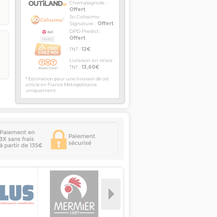
Champagnole :
Offert
So Colissimo
Signature :
Offert
DPD Predict :
Offert
TNT :
12€
Livraison en relais
TNT :
13,60€
* Estimation pour une livraison de cet
article en France Métropolitaine
uniquement.