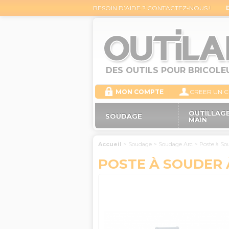
BESOIN D’AIDE ? CONTACTEZ-NOUS !
DES OUTILS POUR BRICOLE
MON COMPTE
CREER UN 
OUTILLAGE
SOUDAGE
MAIN
Accueil
>
Soudage
>
Soudage Arc
>
Poste à So
POSTE À SOUDER À