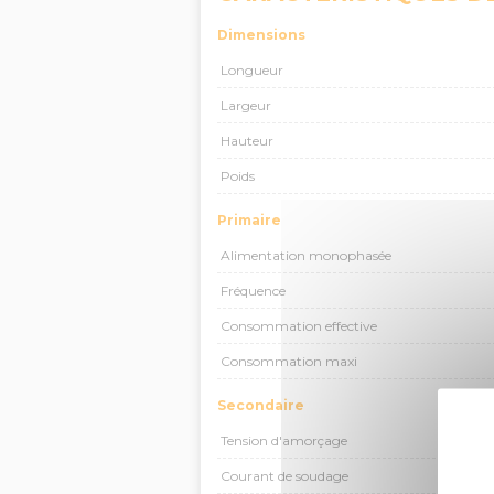
Dimensions
Longueur
Largeur
Hauteur
Poids
Primaire
Alimentation monophasée
Fréquence
Consommation effective
Consommation maxi
Secondaire
Tension d'amorçage
Courant de soudage