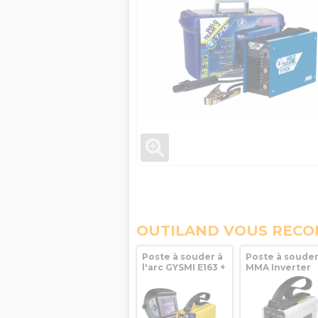
OUTILAND VOUS REC
Poste à souder à
Poste à soude
l'arc GYSMI E163 +
MMA Inverter
Masque LCD
GYS GYSMI 130P
TECHNO 9/13 GYS
Kit complet av
accessoires