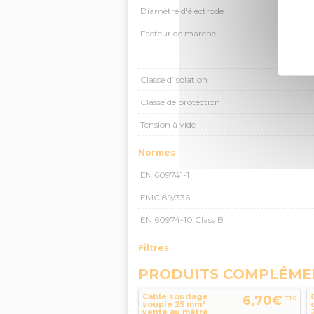
Diamètre d'électrode
Facteur de marche
Classe d’isolation
Classe de protection
Tension à vide
Normes
EN 609741-1
EMC 89/336
EN 60974-10 Class B
Filtres
PRODUITS COMPLÉME
Câble soudage
6,70€
TTC
souple 25 mm²
vente au mètre