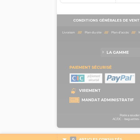
CONDITIONS GÉNÉRALES DE VENT
Livraison
////
Plan du site
////
Plan d'accès
////
M
LA GAMME
PAIEMENT SÉCURISÉ
VIREMENT
MANDAT ADMINISTRATIF
Poste a souder
AC/DC
-
baguettes-b
0
ARTICLES CONSULTÉS