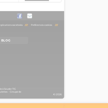
plications sociétales
////
Préférences cookies
////
BLOG
te à Souder TIG
ulettes
-
Groupe de
© 2026