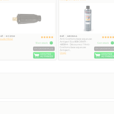
ORAPI - 4808A4
Réf. : KC25M
Réf. : 4808A4
Soudo Metal
Anti-Grattons base aqueuse
Antiperl Eco 808 ORAPI -
10 en stock
6 en stock
4808A4 Découvrez l'Anti-
Grattons base aqueuse
EN SAVOIR PLUS
EN SAVOIR PLU
Antiperl...
Orapi
AJOUTER
AJOUTER
AU PANIER
AU PANIER