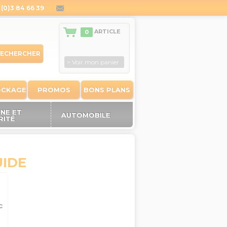
(0)3 84 66 39
contact@outiland.fr
ARTICLE
0
ECHERCHER
> Voir mon panier
OCKAGE
PROMOS
BONS PLANS
ÈNE ET
AUTOMOBILE
RITÉ
UIDE
c