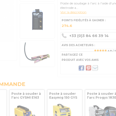
Poste de soudage à l'arc à l'aide d'un
électrode a...
Voir la description
POINTS FIDÉLITÉS À GAGNER :
274.6
+33 (0)3 84 66 39 14
AVIS DES ACHETEURS :
4.8
/ 5
PARTAGEZ CE
PRODUIT AVEC VOS AMIS
OMMANDE
r
Poste à souder à
Poste à souder
Poste à souder 
l'arc GYSMI E163
Easymig 150 GYS
l'arc Progys 183
 -
160A dans sa
avec accessoires
+ Masque Techn
ec
valise GYS
9/13 GYS