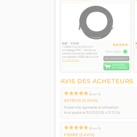
Réf. : CS25
- Câble Cuivre 25mm²
enrobage PVC - Vente au
43 en stock
mètre L’âme du câble est
composée à 100% de cuivre
EN SAVOIR PLUS
Soudo Metal
AJOUTER
AU PANIER
AVIS DES ACHETEURS
(
5
sur
5
)
PATRICK
(2 AVIS)
Poste très agréable d'utilisation.
Avis posté le 30/11/2015 à 11:13:34
(
5
sur
5
)
PIERRE
(2 AVIS)