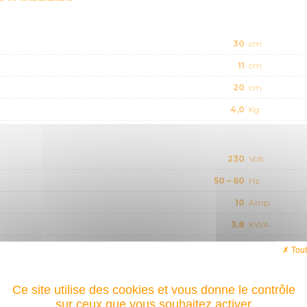
30
cm
11
cm
20
cm
4,0
Kg
230
Volt
50 – 60
Hz
10
Amp
3,8
KWA
Tout
80
Volt
Ce site utilise des cookies et vous donne le contrôle
05 - 160
Amp
sur ceux que vous souhaitez activer