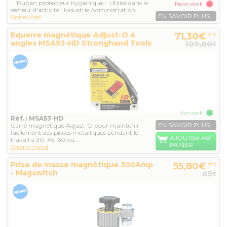
Ruban protecteur hygiénique : Utilisé dans le
Pas en stock
secteur d'activité : Industrie Administration...
EN SAVOIR PLUS
HoneyWell
Equerre magnétique Adjust-O 4
71,30€
TTC
angles MSA53-HD Stronghand Tools
109,80
€
1 en stock
Réf. : MSA53-HD
EN SAVOIR PLUS
Carré magnétique Adjust-O pour maintenir
facilement des pièces métalliques pendant le
AJOUTER AU
travail à 30, 45, 60 ou...
PANIER
Strong Hand
Prise de masse magnétique 300Amp
55,80€
TTC
- Magswitch
85
€