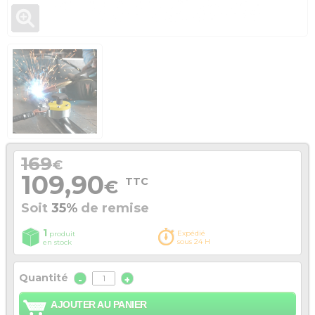
169
€
109,90
TTC
€
Soit
35%
de remise
1
Expédié
produit
sous 24 H
en stock
Quantité
-
+
AJOUTER AU PANIER