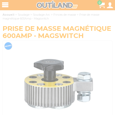
0
Accueil
>
Soudage
>
Soudage Arc
>
Pinces de masse
>
Prise de masse
magnétique 600Amp - Magswitch
PRISE DE MASSE MAGNÉTIQUE
600AMP - MAGSWITCH