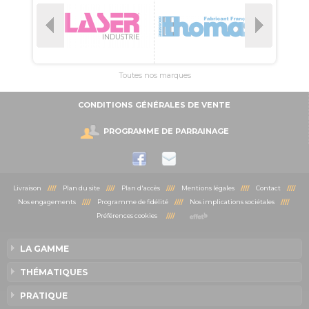
Toutes nos marques
CONDITIONS GÉNÉRALES DE VENTE
PROGRAMME DE PARRAINAGE
Livraison
////
Plan du site
////
Plan d'accès
////
Mentions légales
////
Contact
////
Nos engagements
////
Programme de fidélité
////
Nos implications sociétales
////
Préférences cookies
////
LA GAMME
THÉMATIQUES
PRATIQUE