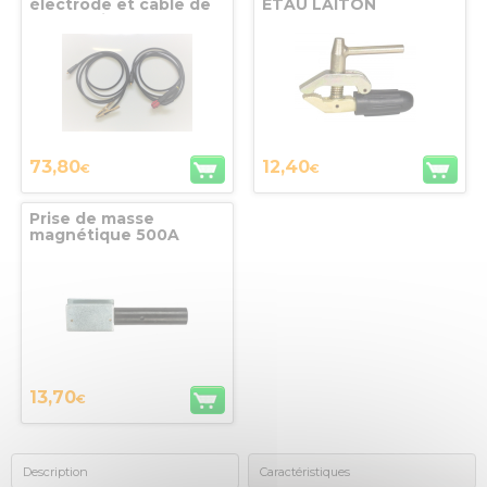
électrode et câble de
ETAU LAITON
masse laiton 25mm²
4m 200A max
73,80
12,40
€
€
Prise de masse
magnétique 500A
13,70
€
Description
Caractéristiques