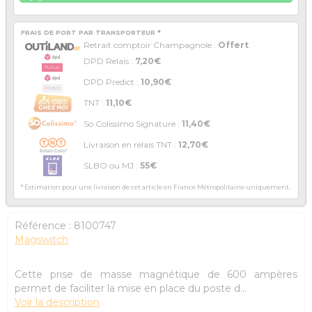
FRAIS DE PORT PAR TRANSPORTEUR *
Retrait comptoir Champagnole :
Offert
DPD Relais :
7,20€
DPD Predict :
10,90€
TNT :
11,10€
So Colissimo Signature :
11,40€
Livraison en relais TNT :
12,70€
SLBO ou MJ :
55€
* Estimation pour une livraison de cet article en France Métropolitaine uniquement.
Référence :
8100747
Magswitch
Cette prise de masse magnétique de 600 ampères
permet de faciliter la mise en place du poste d...
Voir la description