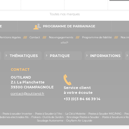
Toutes nos marques
E
PROGRAMME DE PARRAINAGE
entions légales
////
Contact
////
Nos engagements
////
Programme de fidélité
////
Nos im
THÉMATIQUES
PRATIQUE
INFORMATIONS
CONTACT
OUTILAND
Z.I. La Planchette
39300 CHAMPAGNOLE
Service client
à votre écoute
contact@outiland.fr
+33 (0)3 84 66 39 14
-
Poste à souder Inverter
-
Poste à Souder à l'Arc
-
La Clé à Molette
-
Postes à Souder MIG/MAG
-
Pos
obines-electrodes-fils
-
Fiskars - Outils de Jardin
-
Bricolage Postes à Souder
-
Poste à Soudure à Ro
Soudage Autonome
-
Oxyflam Air Liquide