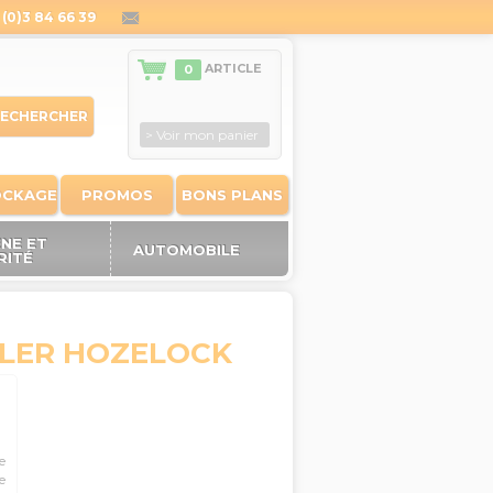
(0)3 84 66 39
contact@outiland.fr
ARTICLE
0
ECHERCHER
> Voir mon panier
OCKAGE
PROMOS
BONS PLANS
ÈNE ET
AUTOMOBILE
RITÉ
LER HOZELOCK
e
e