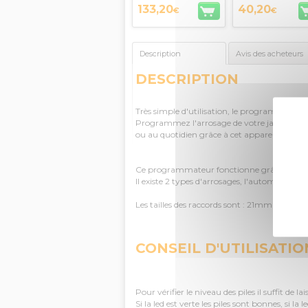
133,20
40,20
€
€
Description
Avis des acheteurs
DESCRIPTION
Très simple d'utilisation, le programmateur 
Programmez l'arrosage de votre jardin, par t
ou au quotidien grâce à cet appareil très pra
Ce programmateur fonctionne grâce à 2 piles
Il existe 2 types d'arrosages, l'automatique 
Les tailles des raccords sont : 21mm ; 26.5
CONSEIL D'UTILISATIO
Pour vérifier le niveau des piles il suffit de
Si la led est verte les piles sont bonnes, si la 