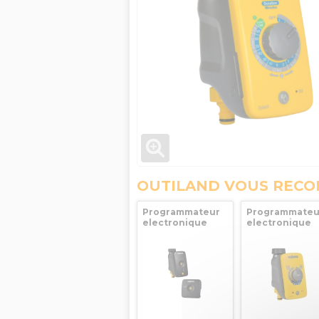
OUTILAND VOUS REC
Programmateur
Programmateu
electronique
electronique
d'arrosage avec
d'arrosage
wifi Hozelock
Hozelock Sens
controller