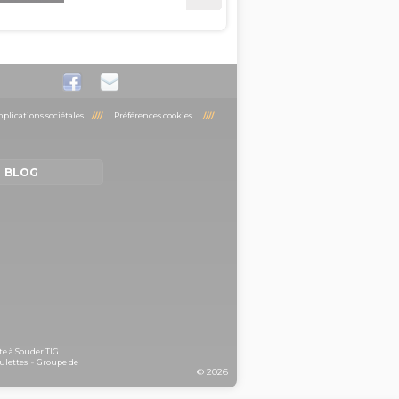
plications sociétales
////
Préférences cookies
////
BLOG
te à Souder TIG
ulettes
-
Groupe de
© 2026