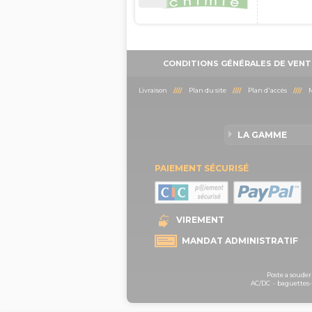
CONDITIONS GÉNÉRALES DE VENT
Livraison
////
Plan du site
////
Plan d'accès
////
M
LA GAMME
PAIEMENT SÉCURISÉ
VIREMENT
MANDAT ADMINISTRATIF
Poste a souder
AC/DC
-
baguettes-b