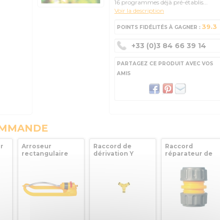
16 programmes déjà pré-établis...
Voir la description
39.3
POINTS FIDÉLITÉS À GAGNER :
+33 (0)3 84 66 39 14
PARTAGEZ CE PRODUIT AVEC VOS
AMIS
OMMANDE
r
Arroseur
Raccord de
Raccord
rectangulaire
dérivation Y
réparateur de
HOZELOCK Plus
HOZELOCK
tuyau Hozelock
or
200m²
ø19 mm (3/4’’)