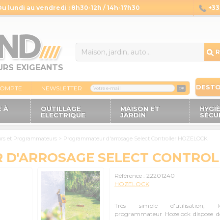
Du lundi au vendredi : 8h30-12h / 14h-17h30
+33 
14
R
URS EXIGEANTS
DEST
COMPTE
NEWSLETTER
OK
 À
OUTILLAGE
MAISON ET
HYGI
ELECTRIQUE
JARDIN
SÉCU
urs et Programmateurs
>
Programmateur d'arrosage Select Controller HOZELOCK
D'ARROSAGE SELECT CONTROL
Référence :
22201240
HOZELOCK
Très simple d'utilisation, l
programmateur Hozelock dispose d