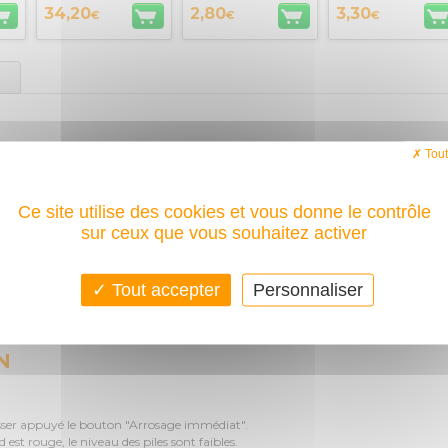
34,20
2,80
3,30
€
€
€
Tout
Hozelock dispose de 16 programmes déjà pré-établis, jusqu'à 4 fois par jours.
erres de fleurs, buissons, gazon, ou de votre potager avant de partir en vacan
tique.
Ce site utilise des cookies et vous donne le contrôle
sur ceux que vous souhaitez activer
 AA et il est livré avec sa gamme de raccords pour s'adapter à votre robinet.
et le manuel.
Tout accepter
Personnaliser
mm ; 33.3mm.
N
 laisser appuyé le bouton "Arrosage immédiat".
led est rouge, le niveau des piles sont faibles.