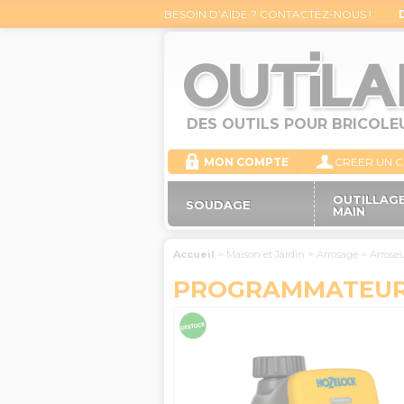
BESOIN D’AIDE ? CONTACTEZ-NOUS !
DES OUTILS POUR BRICOLE
MON COMPTE
CREER UN 
OUTILLAGE
SOUDAGE
MAIN
Accueil
>
Maison et Jardin
>
Arrosage
>
Arrose
PROGRAMMATEUR 