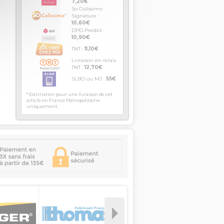
7,20€
So Colissimo
Signature :
10,60€
DPD Predict :
10,90€
TNT :
11,10€
Livraison en relais
TNT :
12,70€
SLBO ou MJ :
55€
* Estimation pour une livraison de cet
article en France Métropolitaine
uniquement.