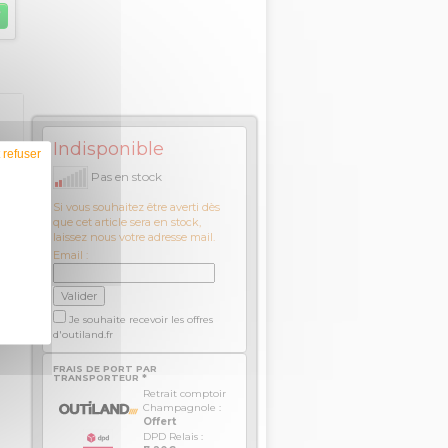
Indisponible
 refuser
Pas en stock
ces
Si vous souhaitez être averti dès
que cet article sera en stock,
laissez nous votre adresse mail.
Email :
Je souhaite recevoir les offres
d'outiland.fr
FRAIS DE PORT PAR
TRANSPORTEUR *
Retrait comptoir
Champagnole :
Offert
DPD Relais :