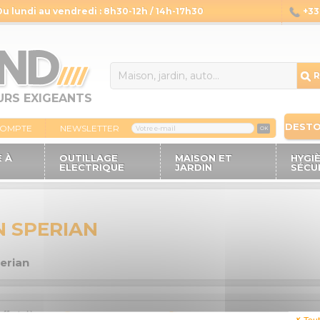
Du lundi au vendredi : 8h30-12h / 14h-17h30
+33 
14
R
URS EXIGEANTS
DEST
COMPTE
NEWSLETTER
OK
 À
OUTILLAGE
MAISON ET
HYGI
ELECTRIQUE
JARDIN
SÉCU
N SPERIAN
erian