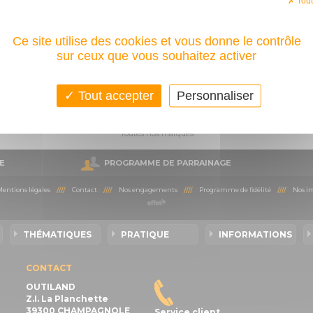
Tout
Ce site utilise des cookies et vous donne le contrôle
sur ceux que vous souhaitez activer
Tout accepter
Personnaliser
Toutes nos marques
E
PROGRAMME DE PARRAINAGE
entions légales
////
Contact
////
Nos engagements
////
Programme de fidélité
////
Nos im
THÉMATIQUES
PRATIQUE
INFORMATIONS
CONTACT
OUTILAND
Z.I. La Planchette
39300 CHAMPAGNOLE
Service client