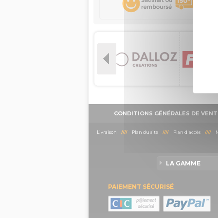
CONDITIONS GÉNÉRALES DE VENT
Livraison
////
Plan du site
////
Plan d'accès
////
M
LA GAMME
PAIEMENT SÉCURISÉ