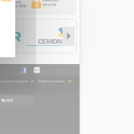
 refuser
plications sociétales
////
Préférences cookies
////
BLOG