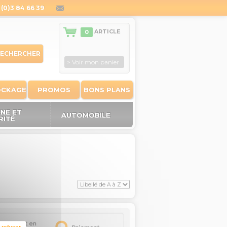
(0)3 84 66 39
contact@outiland.fr
ARTICLE
0
ECHERCHER
> Voir mon panier
OCKAGE
PROMOS
BONS PLANS
ÈNE ET
AUTOMOBILE
RITÉ