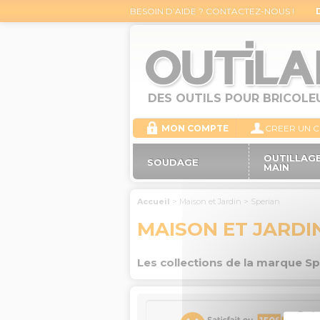
BESOIN D’AIDE ? CONTACTEZ-NOUS !
DES OUTILS POUR BRICOLE
MON COMPTE
CREER UN 
OUTILLAGE
SOUDAGE
MAIN
Accueil
>
Maison et Jardin
>
Sperian
MAISON ET JARDI
Les collections de la marque Sp