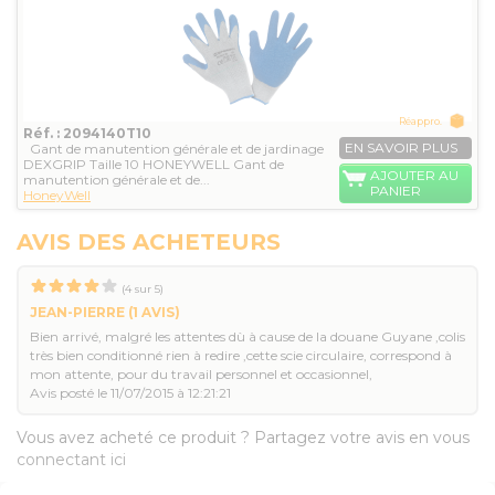
Réappro.
Réf. : 2094140T10
EN SAVOIR PLUS
Gant de manutention générale et de jardinage
DEXGRIP Taille 10 HONEYWELL Gant de
AJOUTER AU
manutention générale et de...
PANIER
HoneyWell
AVIS DES ACHETEURS
(
4
sur
5
)
JEAN-PIERRE
(1 AVIS)
Bien arrivé, malgré les attentes dù à cause de la douane Guyane ,colis
très bien conditionné rien à redire ,cette scie circulaire, correspond à
mon attente, pour du travail personnel et occasionnel,
Avis posté le 11/07/2015 à 12:21:21
Vous avez acheté ce produit ? Partagez votre avis en vous
connectant ici