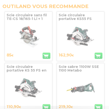
OUTILAND VOUS RECOMMANDE
Scie circulaire sans fil
Scie circulaire
TE-CS 18/165-1 Li + 1
portative KS55 FS
PACK STARTER KIT
Metabo en coffret
2.5AH OFFERT -
EINHELL - 4331207
85
162,90
€
€
Scie circulaire
Scie sabre 1100W SSE
portative KS 55 FS en
1100 Metabo
carton - 600955000 -
METABO
110,90
219,10
€
€