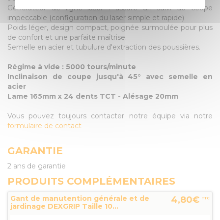
Générateur de ligne laser : assure un suivi de coupe
impeccable (configuration du laser simple et rapide)
Poids léger, design compact, poignée surmoulée pour plus
de confort et une parfaite maîtrise.
Semelle en acier et tubulure d'extraction des poussières.
Régime à vide : 5000 tours/minute
Inclinaison de coupe jusqu'à 45° avec semelle en
acier
Lame 165mm x 24 dents TCT - Alésage 20mm
Vous pouvez toujours contacter notre équipe via notre
formulaire de contact
GARANTIE
2 ans de garantie
PRODUITS COMPLÉMENTAIRES
Gant de manutention générale et de
4,80€
TTC
jardinage DEXGRIP Taille 10...