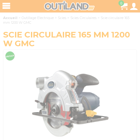
0
Accueil
>
Outillage Electrique
>
Scies
>
Scies Circulaires
>
Scie circulaire 165
mm 1200 W GMC
SCIE CIRCULAIRE 165 MM 1200
W GMC