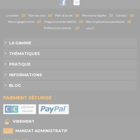
Livraison
////
Plan du site
////
Plan d'accès
////
Mentions légales
////
Contact
////
Nos engagements
////
Programme de fidélité
////
Nos implications sociétales
////
Préférences cookies
////
LA GAMME
THÉMATIQUES
PRATIQUE
INFORMATIONS
BLOG
PAIEMENT SÉCURISÉ
VIREMENT
MANDAT ADMINISTRATIF