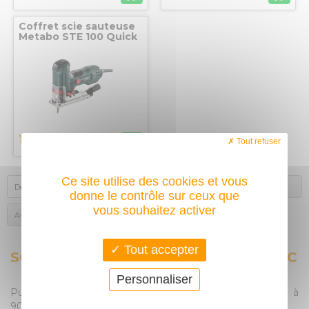
Coffret scie sauteuse
Metabo STE 100 Quick
166,20
€
Tout refuser
Ce site utilise des cookies et vous
Description
Produits complémentaires
donne le contrôle sur ceux que
vous souhaitez activer
Avis des acheteurs
Tout accepter
SCIE CIRCULAIRE 165 MM 1200 W GMC
Personnaliser
Puissant moteur de 1200 W avec capacité de coupe à
90°de 55 mm.