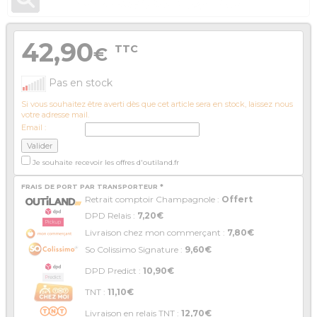
42,90
TTC
€
Pas en stock
Si vous souhaitez être averti dès que cet article sera en stock, laissez nous
votre adresse mail.
Email :
Je souhaite recevoir les offres d'outiland.fr
FRAIS DE PORT PAR TRANSPORTEUR *
Retrait comptoir Champagnole :
Offert
DPD Relais :
7,20€
Livraison chez mon commerçant :
7,80€
So Colissimo Signature :
9,60€
DPD Predict :
10,90€
TNT :
11,10€
Livraison en relais TNT :
12,70€