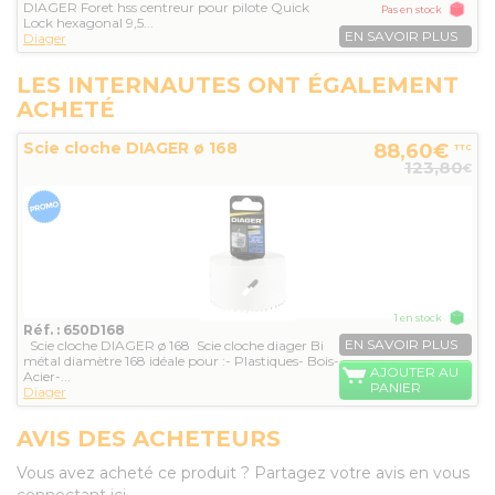
DIAGER Foret hss centreur pour pilote Quick
Pas en stock
Lock hexagonal 9,5...
EN SAVOIR PLUS
Diager
LES INTERNAUTES ONT ÉGALEMENT
ACHETÉ
Scie cloche DIAGER ø 168
88,60€
TTC
123,80
€
1 en stock
Réf. : 650D168
EN SAVOIR PLUS
Scie cloche DIAGER ø 168 Scie cloche diager Bi
métal diamètre 168 idéale pour :- Plastiques- Bois-
AJOUTER AU
Acier-...
PANIER
Diager
AVIS DES ACHETEURS
Vous avez acheté ce produit ? Partagez votre avis en vous