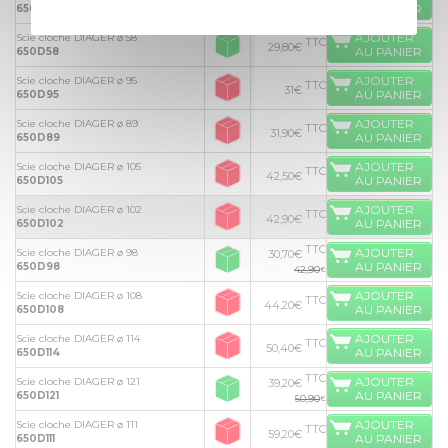
29,50€
AU PANIER
650D54
AJOUTER
Scie cloche DIAGER ø 58
TTC
29,80€
AU PANIER
650D58
AJOUTER
Scie cloche DIAGER ø 95
TTC
31€
AU PANIER
650D95
AJOUTER
Scie cloche DIAGER ø 89
TTC
31,90€
AU PANIER
650D89
AJOUTER
Scie cloche DIAGER ø 105
TTC
42,50€
AU PANIER
650D105
AJOUTER
Scie cloche DIAGER ø 102
TTC
42,90€
AU PANIER
650D102
TTC
AJOUTER
Scie cloche DIAGER ø 98
30,70€
AU PANIER
650D98
42,90
€
AJOUTER
Scie cloche DIAGER ø 108
TTC
44,20€
AU PANIER
650D108
AJOUTER
Scie cloche DIAGER ø 114
TTC
50,40€
AU PANIER
650D114
TTC
AJOUTER
Scie cloche DIAGER ø 121
39,20€
AU PANIER
650D121
50,90
€
AJOUTER
Scie cloche DIAGER ø 111
TTC
59,20€
AU PANIER
650D111