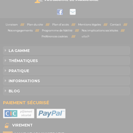
Livraison
////
Plan du site
////
Plan d'accès
////
Mentions légales
////
Contact
////
Nos engagements
////
Programme de fidélité
////
Nos implications sociétales
////
Préférences cookies
////
LA GAMME
THÉMATIQUES
PRATIQUE
INFORMATIONS
BLOG
PAIEMENT SÉCURISÉ
VIREMENT