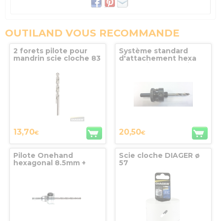
OUTILAND VOUS RECOMMANDE
2 forets pilote pour
Système standard
mandrin scie cloche 83
d'attachement hexa
mm
pour scie cloche Ø 32 à
210 mm
13,70
20,50
€
€
Pilote Onehand
Scie cloche DIAGER ø
hexagonal 8.5mm +
57
foret centreur carbure
pour scie carbure
Diager