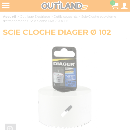
0
Accueil
>
Outillage Electrique
>
Outils coupants
>
Scie Cloche et système
d'attachement
>
Scie cloche DIAGER ø 102
SCIE CLOCHE DIAGER Ø 102