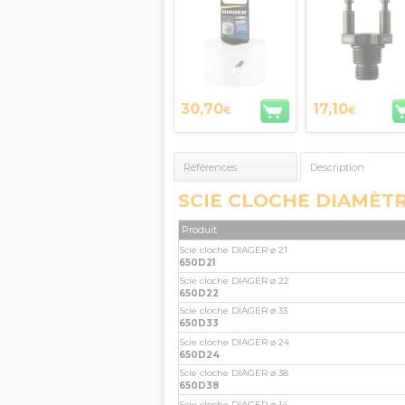
diamètre 14 à 
mm 652 QLFC
Diager
30,70
17,10
€
€
Références
Description
SCIE CLOCHE DIAMÈTR
Produit
Scie cloche DIAGER ø 21
650D21
Scie cloche DIAGER ø 22
650D22
Scie cloche DIAGER ø 33
650D33
Scie cloche DIAGER ø 24
650D24
Scie cloche DIAGER ø 38
650D38
Scie cloche DIAGER ø 14