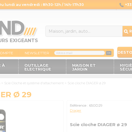
Du lundi au vendredi : 8h30-12h / 14h-17h30
+33 
14
R
URS EXIGEANTS
DEST
COMPTE
NEWSLETTER
OK
 À
OUTILLAGE
MAISON ET
HYGI
ELECTRIQUE
JARDIN
SÉCU
s
>
Scie Cloche et système d'attachement
>
Scie cloche DIAGER ø 29
ER Ø 29
Référence :
650D29
Diager
Scie cloche DIAGER ø 29