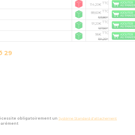
TTC
AJOUTER
114,20€
AU PANIE
TTC
88,60€
AJOUTER
AU PANIE
123,80
€
TTC
91,20€
AJOUTER
AU PANIE
127,50
€
TTC
96€
AJOUTER
AU PANIE
134,20
€
Ø 29
nécessite obligatoirement un
Système Standard d'attachement
parément