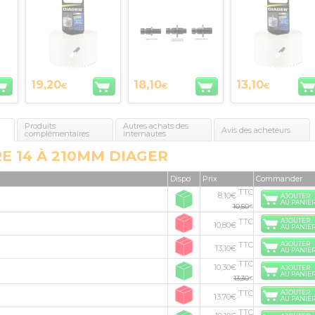
30
utilisation
simultanée de 2
scies trépan
Diager
19,20
18,10
13,10
€
€
€
Produits
Autres achats des
Avis des acheteurs
complémentaires
internautes
E 14 À 210MM DIAGER
Dispo
Prix
Commander
TTC
8,10€
AJOUTER
AU PANIE
10,50
€
TTC
AJOUTER
10,80€
AU PANIE
TTC
AJOUTER
13,10€
AU PANIE
TTC
10,30€
AJOUTER
AU PANIE
13,30
€
TTC
AJOUTER
13,70€
AU PANIE
TTC