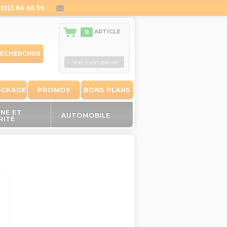
(0)3 84 66 39
contact@outiland.fr
ARTICLE
0
ECHERCHER
> Voir mon panier
OCKAGE
PROMOS
BONS PLANS
ÈNE ET
AUTOMOBILE
RITÉ