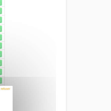
R
R
R
R
R
R
R
R
R
R
 refuser
R
R
R