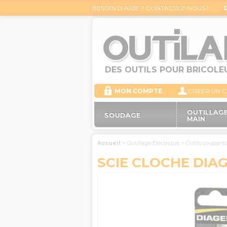
BESOIN D’AIDE ? CONTACTEZ-NOUS !
DES OUTILS POUR BRICOLE
MON COMPTE
CREER UN 
OUTILLAGE
SOUDAGE
MAIN
Accueil
>
Outillage Electrique
>
Outils coupant
SCIE CLOCHE DIAG