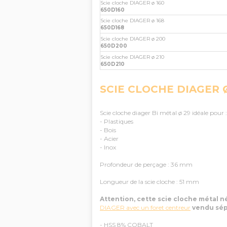
Scie cloche DIAGER ø 160
650D160
Scie cloche DIAGER ø 168
650D168
Scie cloche DIAGER ø 200
650D200
Scie cloche DIAGER ø 210
650D210
SCIE CLOCHE DIAGER 
Scie cloche diager Bi métal ø 29 idéale pour :
- Plastiques
- Bois
- Acier
- Inox
Profondeur de perçage : 36 mm
Longueur de la scie cloche : 51 mm
Attention, cette scie cloche métal 
DIAGER avec un foret centreur
vendu sé
- HSS 8% COBALT