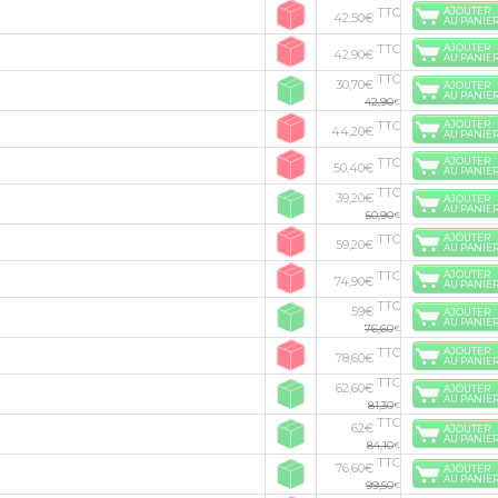
TTC
AJOUTER
42,50€
AU PANIE
TTC
AJOUTER
42,90€
AU PANIE
TTC
30,70€
AJOUTER
AU PANIE
42,90
€
TTC
AJOUTER
44,20€
AU PANIE
TTC
AJOUTER
50,40€
AU PANIE
TTC
39,20€
AJOUTER
AU PANIE
50,90
€
TTC
AJOUTER
59,20€
AU PANIE
TTC
AJOUTER
74,90€
AU PANIE
TTC
59€
AJOUTER
AU PANIE
76,60
€
TTC
AJOUTER
78,60€
AU PANIE
TTC
62,60€
AJOUTER
AU PANIE
81,30
€
TTC
62€
AJOUTER
AU PANIE
84,10
€
TTC
76,60€
AJOUTER
AU PANIE
99,50
€