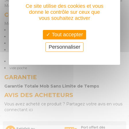
Servante d'Atelier Selly 4 tiroirs + Soute, Garnie de 50 outils
Mob Outillage Garantie sans limite de temps!
Ce site utilise des cookies et vous
donne le contrôle sur ceux que
CONSEIL D'UTILISATION
vous souhaitez activer
Modules fournis :
Douilles et cliquets 23 pièces : 10 à 32mm
Tout accepter
9 clés à fourches : 6x7 à 22x24
7 Tournevis
Personnaliser
Outils de frappe : 1 rivoir, 1 maillet, 1 burin, 1 pointeau, 3 chasse
goupilles, 1 réglet, 1 tracette
pinces coupante + pince universelle
vide poche
GARANTIE
Garantie Totale Mob Sans Limite de Temps
AVIS DES ACHETEURS
Vous avez acheté ce produit ? Partagez votre avis en vous
connectant ici