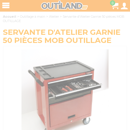
0
Accueil
>
Outillage à main
>
Atelier
>
Servante d'Atelier Garnie 50 pièces MOB
OUTILLAGE
SERVANTE D'ATELIER GARNIE
50 PIÈCES MOB OUTILLAGE