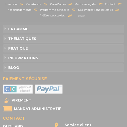
Livraison
////
Plan du site
////
Plan d'accès
////
Mentions légales
////
Contact
////
Nos engagements
////
Programme de fidélité
////
Nos implications sociétales
////
Préférences cookies
////
LA GAMME
THÉMATIQUES
PRATIQUE
INFORMATIONS
BLOG
PAIEMENT SÉCURISÉ
VIREMENT
MANDAT ADMINISTRATIF
CONTACT
Service client
OUTILAND