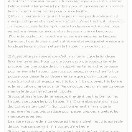
Avant tout chose assurez-vous du bon réglage du jeu entre la lame
hélicoïdale et la lame fixe (cf mode emploi) et procéder par un coté de
la machine puis par l’autre pour plus de facilité.
1) Pour la première tonte, si votre gazon n'est pas du style anglais
mais plutôt genre champêtre et surtout qu'il est très haut (plus de 15
cm) je vous conseille d' emprunter la tondeuse de votre voisin pour
remettre à niveau celui-ci ou alors de vous munir de beaucoup
d'huile de coude pour rabattre à la cisaille à mains les herbes très
ligneuses , tiges de pissenlits et autres variétés exotiques et le reste à la
tondeuse Fiskars (vous mettre à la hauteur max de 10 cm) ...
2) Après cette première étape, c'est maintenant que la tondeuse
fiskars entre en jeu. Pour tondre votre gazon, je vous conseille de
procéder par une coupe de 2 cm supplémentaires à chaque passe
pour arriver à la hauteur que vous souhaitez, sinon votre effort de
pousse pour passer la tondeuse n’en sera que plus important pour
vous (surtout si votre gazon est très fourni). La coupe est très bonne
et le résultat de grande qualité. Pas de doute, c’est une vraie tondeuse
manuelle de bonne facture et robuste.
Si vous utilisez le bac de ramassage, il ne tient pas très bien sur les
hauteurs de coupe les plus hautes (7 à 10 cm) alors attention à son
décrochage intempestif ! . Son positionnement à l’avant de la
machine n’est pas très pratique pour passer près des murets et les
manœuvres serrées.
La mise en œuvre de la tondeuse est très simple et il est très agréable
de pourvoir sans servir à n’importe qu’elle heure.
Si vous ne connaissez que la tondeuse thermique (ce qui était mon