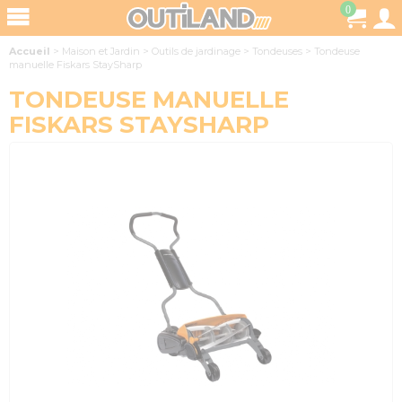
0
Accueil
>
Maison et Jardin
>
Outils de jardinage
>
Tondeuses
>
Tondeuse
manuelle Fiskars StaySharp
TONDEUSE MANUELLE
FISKARS STAYSHARP