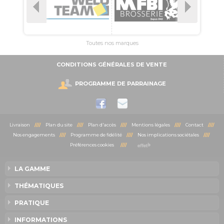
Toutes nos marques
CONDITIONS GÉNÉRALES DE VENTE
PROGRAMME DE PARRAINAGE
Livraison
////
Plan du site
////
Plan d'accès
////
Mentions légales
////
Contact
////
Nos engagements
////
Programme de fidélité
////
Nos implications sociétales
////
Préférences cookies
////
LA GAMME
THÉMATIQUES
PRATIQUE
INFORMATIONS