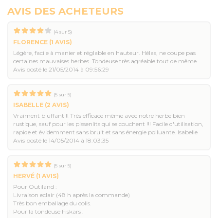
AVIS DES ACHETEURS
(
4
sur
5
)
FLORENCE
(1 AVIS)
Légère, facile à manier et réglable en hauteur. Hélas, ne coupe pas
certaines mauvaises herbes. Tondeuse très agréable tout de même.
Avis posté le 21/05/2014 à 09:56:29
(
5
sur
5
)
ISABELLE
(2 AVIS)
Vraiment bluffant !! Très efficace même avec notre herbe bien
rustique, sauf pour les pissenlits qui se couchent !!! Facile d'utilisation,
rapide et évidemment sans bruit et sans énergie polluante. Isabelle
Avis posté le 14/05/2014 à 18:03:35
(
5
sur
5
)
HERVÉ
(1 AVIS)
Pour Outiland :
Livraison eclair (48 h après la commande)
Très bon emballage du colis.
Pour la tondeuse Fiskars :