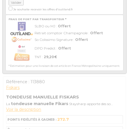
Je souhaite recevoir les offres d'outiland.fr
FRAIS DE PORT PAR TRANSPORTEUR *
SLBO ou MJ :
Offert
Retrait comptoir Champagnole :
Offert
So Colissimo Signature :
Offert
DPD Predict :
Offert
TNT :
29,20€
* Estimation pour une livraison de cet article en France Métropolitaine uniquement.
Référence :
113880
Fiskars
TONDEUSE MANUELLE FISKARS
tondeuse manuelle Fikars
La
Staysharp apporte des so...
Voir la description
272.7
POINTS FIDÉLITÉS À GAGNER :