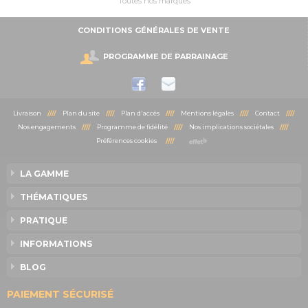
Toutes nos marques
CONDITIONS GÉNÉRALES DE VENTE
PROGRAMME DE PARRAINAGE
Livraison
////
Plan du site
////
Plan d'accès
////
Mentions légales
////
Contact
////
Nos engagements
////
Programme de fidélité
////
Nos implications sociétales
////
Préférences cookies
////
LA GAMME
THÉMATIQUES
PRATIQUE
INFORMATIONS
BLOG
PAIEMENT SÉCURISÉ