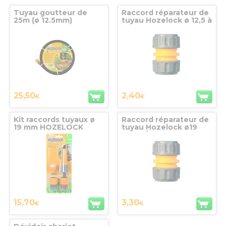
Tuyau goutteur de
Raccord réparateur de
25m (ø 12.5mm)
tuyau Hozelock ø 12,5 à
HOZELOCK
ø 15 mm
25,50
2,40
€
€
Kit raccords tuyaux ø
Raccord réparateur de
19 mm HOZELOCK
tuyau Hozelock ø19
mm (3/4’’)
15,70
3,30
€
€