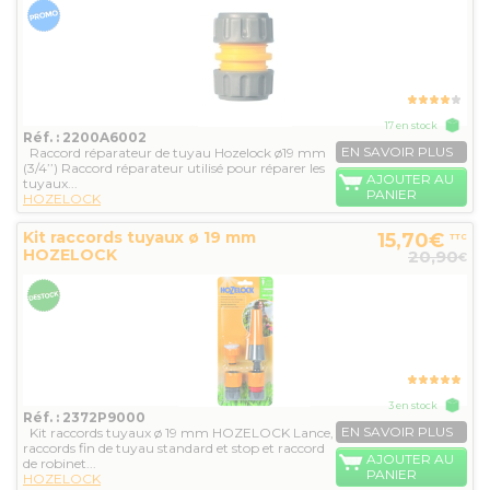
17 en stock
Réf. : 2200A6002
EN SAVOIR PLUS
Raccord réparateur de tuyau Hozelock ø19 mm
(3/4’’) Raccord réparateur utilisé pour réparer les
AJOUTER AU
tuyaux...
PANIER
HOZELOCK
Kit raccords tuyaux ø 19 mm
15,70€
TTC
HOZELOCK
20,90
€
3 en stock
Réf. : 2372P9000
EN SAVOIR PLUS
Kit raccords tuyaux ø 19 mm HOZELOCK Lance,
raccords fin de tuyau standard et stop et raccord
AJOUTER AU
de robinet...
PANIER
HOZELOCK