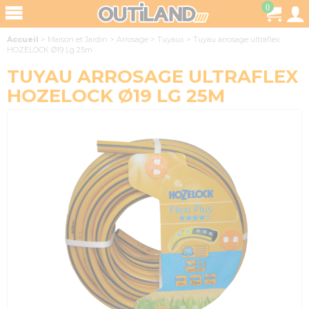
0
Accueil
>
Maison et Jardin
>
Arrosage
>
Tuyaux
>
Tuyau arrosage ultraflex
HOZELOCK Ø19 Lg 25m
TUYAU ARROSAGE ULTRAFLEX
HOZELOCK Ø19 LG 25M