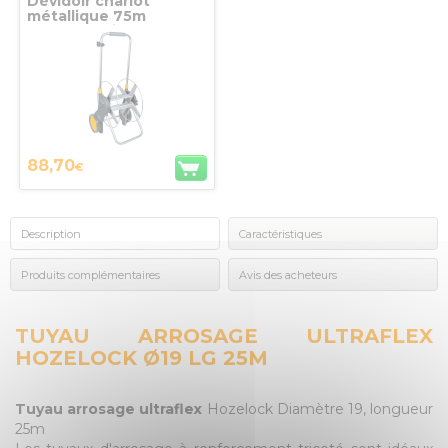
Dévidoir chariot
métallique 75m
assemblé vide
HOZELOCK
88,70
€
Description
Caractéristiques
Produits complémentaires
Avis des acheteurs
TUYAU ARROSAGE ULTRAFLEX
HOZELOCK Ø19 LG 25M
Tuyau arrosage ultraflex
Hozelock Diamètre 19, longueur
25m