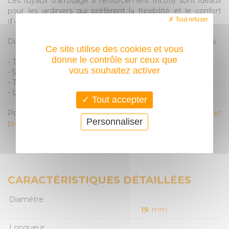
Les tuyaux d'arrosage à renforcement tricoté sont idéaux
pour les jardiniers qui préfèrent la flexibilité et le confort
Tout refuser
d’utilisation alliée à des propriétés anti vrille.
Disponible en différents diamètre et différentes longueurs
Ce site utilise des cookies et vous
donne le contrôle sur ceux que
- Tuyau résistant au croquage
vous souhaitez activer
- 5 couches avec renfort textile tricoté
- Technologie Soft & FlexTM
- La garantie du tuyau Hozelock Flexi Plus est de 15 ans
Tout accepter
Pour ajouter des accessoires cliquez ici ==>
arroseurs et
Personnaliser
programmateurs
ou
lances et pistolets
CARACTÉRISTIQUES DÉTAILLÉES
Diamètre
19
mm
Longueur