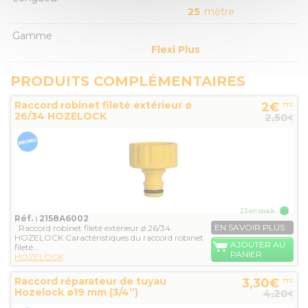
25
mètre
Gamme
Flexi Plus
PRODUITS COMPLÉMENTAIRES
Raccord robinet fileté extérieur ø
2€
TTC
26/34 HOZELOCK
2,50
€
23 en stock
Réf. : 2158A6002
EN SAVOIR PLUS
Raccord robinet fileté extérieur ø 26/34
HOZELOCK Caractéristiques du raccord robinet
AJOUTER AU
fileté...
PANIER
HOZELOCK
Raccord réparateur de tuyau
3,30€
TTC
Hozelock ø19 mm (3/4’’)
4,20
€