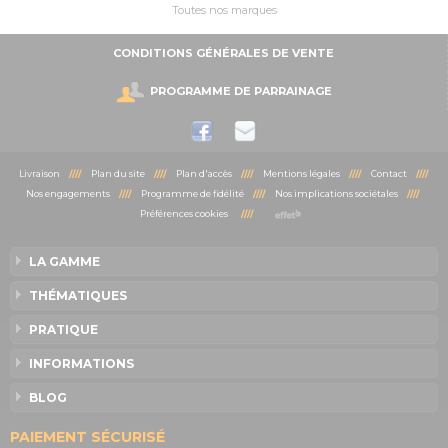
Toutes nos marques
CONDITIONS GÉNÉRALES DE VENTE
PROGRAMME DE PARRAINAGE
Livraison
////
Plan du site
////
Plan d'accès
////
Mentions légales
////
Contact
////
Nos engagements
////
Programme de fidélité
////
Nos implications sociétales
////
Préférences cookies
////
LA GAMME
THÉMATIQUES
PRATIQUE
INFORMATIONS
BLOG
PAIEMENT SÉCURISÉ