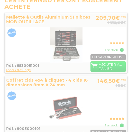
LES INTERNAUTES ONT ÉGALEMENT
ACHETÉ
Mallette à Outils Aluminium 51 pièces
209,70€
TTC
MOB OUTILLAGE
402,30
€
1 en stock
EN SAVOIR PLUS
AJOUTER AU
Réf. : 9530051001
PANIER
Mob Outillage
Coffret clés 4x4 à cliquet - 4 clés 16
146,50€
TTC
dimensions 8mm à 24 mm
185
€
1 en stock
Réf. : 9003000101