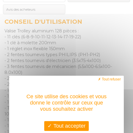
Avis des acheteurs
CONSEIL D'UTILISATION
Valise Trolley aluminium 128 pièces :
- 11 clés (6-8-9-10-11-12-13-14-17-19-22)
- 1 clé à molette 200mm
- 1 réglet inox flexible 150mm
- 2 fentes tournevis types PHILIPS (PH1-PH2)
- 2 fentes tournevis d'électricien (3.5x75-4x100)
- 3 fentes tournevis de mécanicien (5.5x100-6.5x100-
8.0x100)
- 2 fentes tournevis micro électricien (2-3mm)
Tout refuser
- 2 tournevis micro PHILIPS (PH00-PH0)
- 1 tournevis électricien isolé 1000V
Ce site utilise des cookies et vous
- 1 mesure mini ROLL'UP 2m
- 1 porte embout et 30 embouts
donne le contrôle sur ceux que
- Trousse de 9 clés mâles courtes CRV (1.5-2-2.5-3-4-5-6-8-
vous souhaitez activer
10)
- 1 cisaille universelle
Tout accepter
- 1 pince universelle
- 1 pince multiprise superposée 240mm