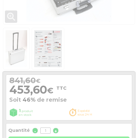
841,60
€
453,60
TTC
€
Soit
46%
de remise
1
Expédié
produit
sous 24 H
en stock
Quantité
-
+