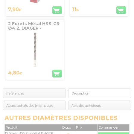
7,90
11
€
€
2 Forets Métal HSS-G3
Ø4.2, DIAGER -
702D04.2
4,80
€
Références
Description
Autres achats des internautes
Avis des acheteurs
AUTRES DIAMÈTRES DISPONIBLES
Produit
Dispo
Prix
Commander
10 Forets HSS Pro Métal DIAGER