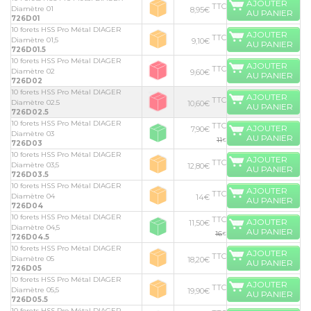
AJOUTER
TTC
Diamètre 01
8,95€
AU PANIER
726D01
10 forets HSS Pro Métal DIAGER
AJOUTER
TTC
Diamètre 01,5
9,10€
AU PANIER
726D01.5
10 forets HSS Pro Métal DIAGER
AJOUTER
TTC
Diamètre 02
9,60€
AU PANIER
726D02
10 forets HSS Pro Métal DIAGER
AJOUTER
TTC
Diamètre 02.5
10,60€
AU PANIER
726D02.5
10 forets HSS Pro Métal DIAGER
TTC
AJOUTER
7,90€
Diamètre 03
AU PANIER
11
€
726D03
10 forets HSS Pro Métal DIAGER
AJOUTER
TTC
Diamètre 03,5
12,80€
AU PANIER
726D03.5
10 forets HSS Pro Métal DIAGER
AJOUTER
TTC
Diamètre 04
14€
AU PANIER
726D04
10 forets HSS Pro Métal DIAGER
TTC
AJOUTER
11,50€
Diamètre 04,5
AU PANIER
16
€
726D04.5
10 forets HSS Pro Métal DIAGER
AJOUTER
TTC
Diamètre 05
18,20€
AU PANIER
726D05
10 forets HSS Pro Métal DIAGER
AJOUTER
TTC
Diamètre 05,5
19,90€
AU PANIER
726D05.5
10 forets HSS Pro Métal DIAGER