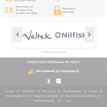
Toutes nos marques
CONDITIONS GÉNÉRALES DE VENTE
PROGRAMME DE PARRAINAGE
Livraison
////
Plan du site
////
Plan d'accès
////
Mentions légales
////
Contact
////
Nos engagements
////
Programme de fidélité
////
Nos implications sociétales
////
Préférences cookies
////