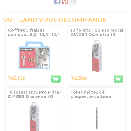
OUTILAND VOUS RECOMMANDE
Coffret 5 fraises
10 forets HSS Pro Métal
coniques 8,3 -10,4 -12,4
DIAGER Diamètre 10
-16,5 - 20,5 DIAGER
145,10
78,30
€
€
10 forets HSS Pro Métal
Foret métaux à
DIAGER Diamètre 03
plaquette carbure
brasée série courte
Diamètre 03,5 Lg 70 x
39 queue nominale
DIAGER