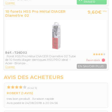
PANIER
Diager
10 forets HSS Pro Métal DIAGER
9,60€
TTC
Diamètre 02
Réf. : 726D02
Foret HSS Pro Métal DIAGER Diamètre 02 Tube
de 10 forets diager identiques HSS PRO idéal :-
Pas en stock
Acier- Bronze-...
EN SAVOIR PLUS
Diager
AVIS DES ACHETEURS
(
4
sur
5
)
ROBERT
(1 AVIS)
tres bon produit , livraison rapide
Avis posté le 24/08/2018 à 20:24:56