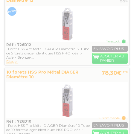
Diamètre 12
55
€
1 en stock
Réf. : 726D12
EN SAVOIR PLUS
Foret HSS Pro Métal DIAGER Diamètre 12 Tube
de 5 forets diager identiques HSS PRO idéal :-
AJOUTER AU
Acier- Bronze-...
PANIER
Diager
10 forets HSS Pro Métal DIAGER
78,30€
TTC
Diamètre 10
Sur commande
Réf. : 726D10
EN SAVOIR PLUS
Foret HSS Pro Métal DIAGER Diamètre 10 Tube
de 10 forets diager identiques HSS PRO idéal :-
AJOUTER AU
Acier- Bronze-...