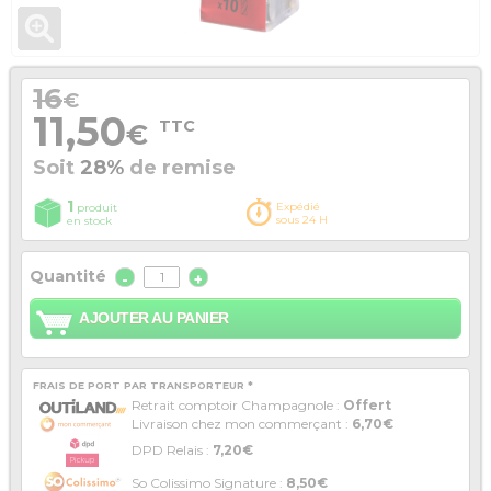
16
€
11,50
TTC
€
Soit
28%
de remise
1
Expédié
produit
sous 24 H
en stock
Quantité
-
+
AJOUTER AU PANIER
FRAIS DE PORT PAR TRANSPORTEUR *
Retrait comptoir Champagnole :
Offert
Livraison chez mon commerçant :
6,70€
DPD Relais :
7,20€
So Colissimo Signature :
8,50€