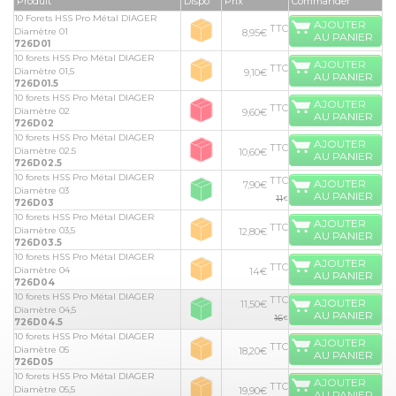
Produit
Dispo
Prix
Commander
10 Forets HSS Pro Métal DIAGER
AJOUTER
TTC
Diamètre 01
8,95€
AU PANIER
726D01
10 forets HSS Pro Métal DIAGER
AJOUTER
TTC
Diamètre 01,5
9,10€
AU PANIER
726D01.5
10 forets HSS Pro Métal DIAGER
AJOUTER
TTC
Diamètre 02
9,60€
AU PANIER
726D02
10 forets HSS Pro Métal DIAGER
AJOUTER
TTC
Diamètre 02.5
10,60€
AU PANIER
726D02.5
10 forets HSS Pro Métal DIAGER
TTC
AJOUTER
7,90€
Diamètre 03
AU PANIER
11
€
726D03
10 forets HSS Pro Métal DIAGER
AJOUTER
TTC
Diamètre 03,5
12,80€
AU PANIER
726D03.5
10 forets HSS Pro Métal DIAGER
AJOUTER
TTC
Diamètre 04
14€
AU PANIER
726D04
10 forets HSS Pro Métal DIAGER
TTC
AJOUTER
11,50€
Diamètre 04,5
AU PANIER
16
€
726D04.5
10 forets HSS Pro Métal DIAGER
AJOUTER
TTC
Diamètre 05
18,20€
AU PANIER
726D05
10 forets HSS Pro Métal DIAGER
AJOUTER
TTC
Diamètre 05,5
19,90€
AU PANIER