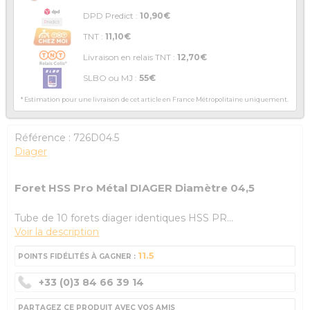
DPD Predict :
10,90€
TNT :
11,10€
Livraison en relais TNT :
12,70€
SLBO ou MJ :
55€
* Estimation pour une livraison de cet article en France Métropolitaine uniquement.
Référence :
726D04.5
Diager
Foret HSS Pro Métal DIAGER Diamètre 04,5
Tube de 10 forets diager identiques HSS PR...
Voir la description
11.5
POINTS FIDÉLITÉS À GAGNER :
+33 (0)3 84 66 39 14
PARTAGEZ CE PRODUIT AVEC VOS AMIS