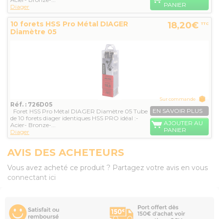
PANIER
Diager
10 forets HSS Pro Métal DIAGER
18,20€
TTC
Diamètre 05
Sur commande
Réf. : 726D05
EN SAVOIR PLUS
Foret HSS Pro Métal DIAGER Diamètre 05 Tube
de 10 forets diager identiques HSS PRO idéal :-
AJOUTER AU
Acier- Bronze-...
PANIER
Diager
AVIS DES ACHETEURS
Vous avez acheté ce produit ? Partagez votre avis en vous
connectant ici