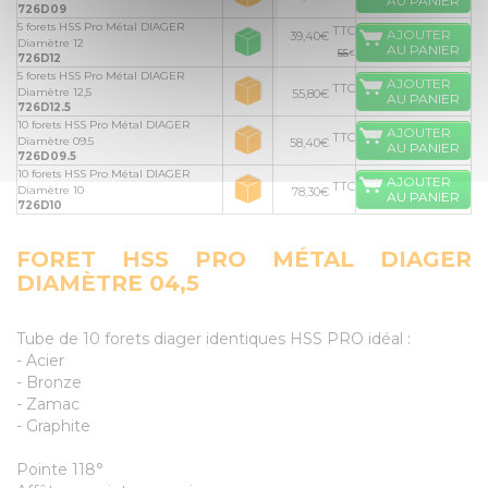
AU PANIER
726D09
5 forets HSS Pro Métal DIAGER
TTC
AJOUTER
39,40€
Diamètre 12
AU PANIER
55
€
726D12
5 forets HSS Pro Métal DIAGER
AJOUTER
TTC
Diamètre 12,5
55,80€
AU PANIER
726D12.5
10 forets HSS Pro Métal DIAGER
AJOUTER
TTC
Diamètre 09.5
58,40€
AU PANIER
726D09.5
10 forets HSS Pro Métal DIAGER
AJOUTER
TTC
Diamètre 10
78,30€
AU PANIER
726D10
FORET HSS PRO MÉTAL DIAGER
DIAMÈTRE 04,5
Tube de 10 forets diager identiques HSS PRO idéal :
- Acier
- Bronze
- Zamac
- Graphite
Pointe 118°