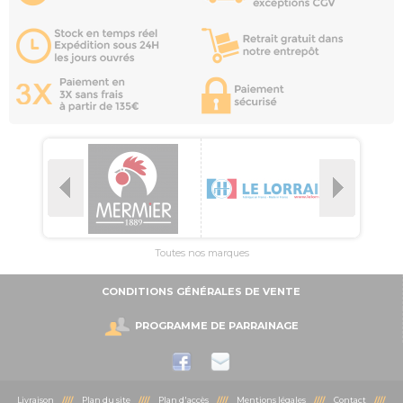
Toutes nos marques
CONDITIONS GÉNÉRALES DE VENTE
PROGRAMME DE PARRAINAGE
Livraison
////
Plan du site
////
Plan d'accès
////
Mentions légales
////
Contact
////