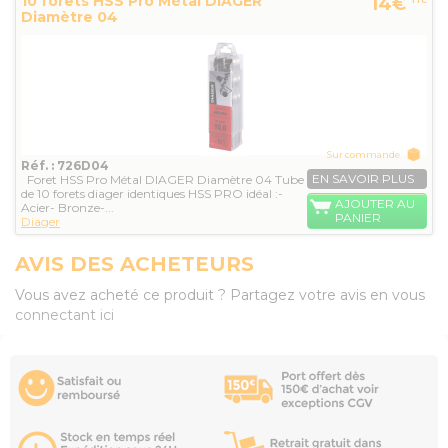
10 forets HSS Pro Métal DIAGER
14€
TTC
Diamètre 04
Sur commande
Réf. : 726D04
EN SAVOIR PLUS
Foret HSS Pro Métal DIAGER Diamètre 04 Tube
de 10 forets diager identiques HSS PRO idéal :-
AJOUTER AU
Acier- Bronze-...
PANIER
Diager
AVIS DES ACHETEURS
Vous avez acheté ce produit ? Partagez votre avis en vous
connectant ici