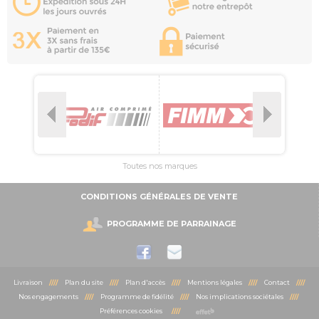
Toutes nos marques
CONDITIONS GÉNÉRALES DE VENTE
PROGRAMME DE PARRAINAGE
Livraison
////
Plan du site
////
Plan d'accès
////
Mentions légales
////
Contact
////
Nos engagements
////
Programme de fidélité
////
Nos implications sociétales
////
Préférences cookies
////