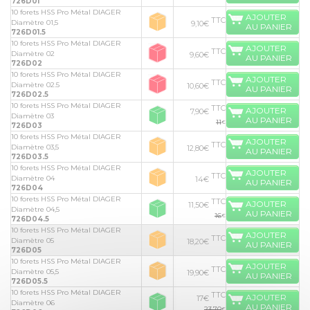
726D01
10 forets HSS Pro Métal DIAGER
AJOUTER
TTC
Diamètre 01,5
9,10€
AU PANIER
726D01.5
10 forets HSS Pro Métal DIAGER
AJOUTER
TTC
Diamètre 02
9,60€
AU PANIER
726D02
10 forets HSS Pro Métal DIAGER
AJOUTER
TTC
Diamètre 02.5
10,60€
AU PANIER
726D02.5
10 forets HSS Pro Métal DIAGER
TTC
AJOUTER
7,90€
Diamètre 03
AU PANIER
11
€
726D03
10 forets HSS Pro Métal DIAGER
AJOUTER
TTC
Diamètre 03,5
12,80€
AU PANIER
726D03.5
10 forets HSS Pro Métal DIAGER
AJOUTER
TTC
Diamètre 04
14€
AU PANIER
726D04
10 forets HSS Pro Métal DIAGER
TTC
AJOUTER
11,50€
Diamètre 04,5
AU PANIER
16
€
726D04.5
10 forets HSS Pro Métal DIAGER
AJOUTER
TTC
Diamètre 05
18,20€
AU PANIER
726D05
10 forets HSS Pro Métal DIAGER
AJOUTER
TTC
Diamètre 05,5
19,90€
AU PANIER
726D05.5
10 forets HSS Pro Métal DIAGER
TTC
AJOUTER
17€
Diamètre 06
AU PANIER
23,70
€