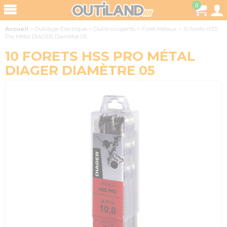
0
Accueil
>
Outillage Electrique
>
Outils coupants
>
Foret Métaux
>
10 forets HSS
Pro Métal DIAGER Diamètre 05
10 FORETS HSS PRO MÉTAL
DIAGER DIAMÈTRE 05