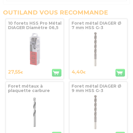
OUTILAND VOUS RECOMMANDE
10 forets HSS Pro Métal
Foret métal DIAGER Ø
DIAGER Diamètre 06,5
7 mm HSS G-3
Multicouche - 702D07
27,55
4,40
€
€
Foret métaux à
Foret métal DIAGER Ø
plaquette carbure
9 mm HSS G-3
brasée série courte
Multicouche - 702D09
Diamètre 03 Lg 61 x 33
queue nominale
DIAGER