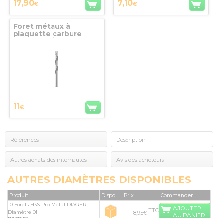
17,90
7,10
€
€
Foret métaux à
plaquette carbure
brasée série courte
Diamètre 03,5 Lg 70 x
39 queue nominale
DIAGER
11
€
Références
Description
Autres achats des internautes
Avis des acheteurs
AUTRES DIAMÈTRES DISPONIBLES
Produit
Dispo
Prix
Commander
10 Forets HSS Pro Métal DIAGER
AJOUTER
TTC
Diamètre 01
8,95€
AU PANIER