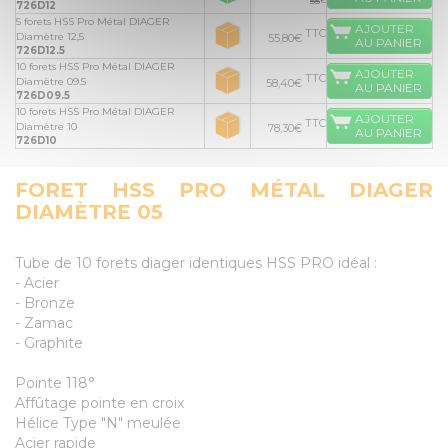
55
€
726D12
5 forets HSS Pro Métal DIAGER
AJOUTER
TTC
Diamètre 12,5
55,80€
AU PANIER
726D12.5
10 forets HSS Pro Métal DIAGER
AJOUTER
TTC
Diamètre 09.5
58,40€
AU PANIER
726D09.5
10 forets HSS Pro Métal DIAGER
AJOUTER
TTC
Diamètre 10
78,30€
AU PANIER
726D10
FORET HSS PRO MÉTAL DIAGER
DIAMÈTRE 05
Tube de 10 forets diager identiques HSS PRO idéal :
- Acier
- Bronze
- Zamac
- Graphite
Pointe 118°
Affûtage pointe en croix
Hélice Type "N" meulée
Acier rapide