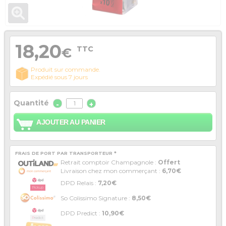
18,20
TTC
€
Produit sur commande.
Expédié sous 7 jours
Quantité
-
+
AJOUTER AU PANIER
FRAIS DE PORT PAR TRANSPORTEUR *
Retrait comptoir Champagnole :
Offert
Livraison chez mon commerçant :
6,70€
DPD Relais :
7,20€
So Colissimo Signature :
8,50€
DPD Predict :
10,90€