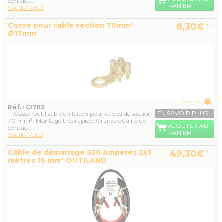
contact...
PANIER
Soudo Metal
Cosse pour cable section 70mm²
8,30€
TTC
Ø17mm
Réappro.
Réf. : CI702
EN SAVOIR PLUS
Cosse réutilisable en laiton pour cables de section
70 mm². Montage très rapide. Grande qualité de
AJOUTER AU
contact...
PANIER
Soudo Metal
Câble de démarrage 320 Ampères 2x3
49,30€
TTC
mètres 16 mm² OUTILAND