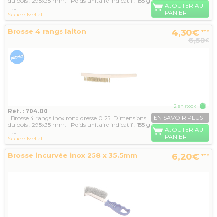
du bois : 295x35 mm. Poids unitaire indicatif : 155 g
AJOUTER AU
...
PANIER
Soudo Metal
Brosse 4 rangs laiton
4,30€
TTC
6,50
€
2 en stock
Réf. : 704.00
EN SAVOIR PLUS
Brosse 4 rangs inox rond dresse 0.25. Dimensions
du bois : 295x35 mm. Poids unitaire indicatif : 155 g
AJOUTER AU
...
PANIER
Soudo Metal
Brosse incurvée inox 258 x 35.5mm
6,20€
TTC