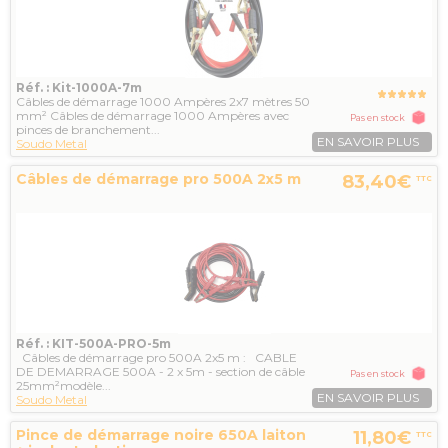
Réf. : Kit-1000A-7m
Câbles de démarrage 1000 Ampères 2x7 mètres 50
mm² Câbles de démarrage 1000 Ampères avec
Pas en stock
pinces de branchement...
EN SAVOIR PLUS
Soudo Metal
Câbles de démarrage pro 500A 2x5 m
83,40€
TTC
Réf. : KIT-500A-PRO-5m
Câbles de démarrage pro 500A 2x5 m : CABLE
DE DEMARRAGE 500A - 2 x 5m - section de câble
Pas en stock
25mm²modèle...
EN SAVOIR PLUS
Soudo Metal
Pince de démarrage noire 650A laiton
11,80€
TTC