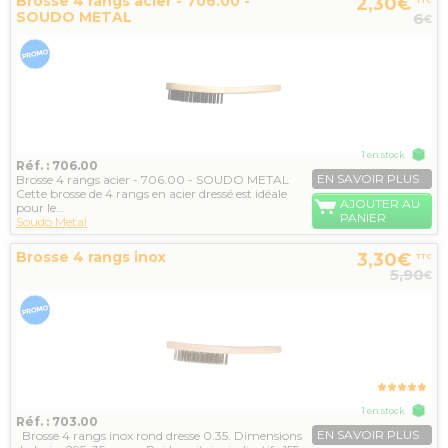
Brosse 4 rangs acier - 706.00 -
2,30€
TTC
SOUDO METAL
6
€
1 en stock
Réf. : 706.00
EN SAVOIR PLUS
Brosse 4 rangs acier - 706.00 - SOUDO METAL
Cette brosse de 4 rangs en acier dressé est idéale
AJOUTER AU
pour le...
PANIER
Soudo Metal
Brosse 4 rangs inox
3,30€
TTC
5,90
€
1 en stock
Réf. : 703.00
EN SAVOIR PLUS
Brosse 4 rangs inox rond dresse 0.35. Dimensions