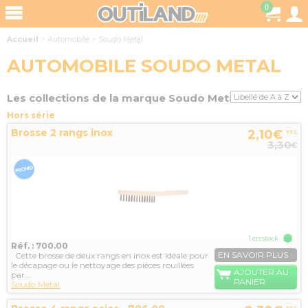
0
Accueil
>
Automobile
>
Soudo Metal
AUTOMOBILE SOUDO METAL
Les collections de la marque Soudo Metal
Hors série
Brosse 2 rangs inox
2,10€
TTC
3,30
€
1 en stock
Réf. : 700.00
EN SAVOIR PLUS
Cette brosse de deux rangs en inox est idéale pour
le décapage ou le nettoyage des pièces rouillées
AJOUTER AU
par...
PANIER
Soudo Metal