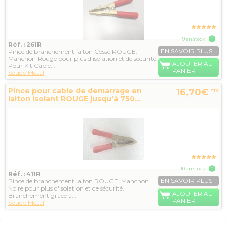
9 en stock
Réf. : 261R
EN SAVOIR PLUS
Pince de branchement laiton Cosse ROUGE.
Manchon Rouge pour plus d'isolation et de sécurité.
AJOUTER AU
Pour Kit Câble...
PANIER
Soudo Metal
Pince pour cable de demarrage en
16,70€
TTC
laiton isolant ROUGE jusqu'à 750...
10 en stock
Réf. : 411R
EN SAVOIR PLUS
Pince de branchement laiton ROUGE. Manchon
Noire pour plus d'isolation et de sécurité.
AJOUTER AU
Branchement grâce à...
PANIER
Soudo Metal