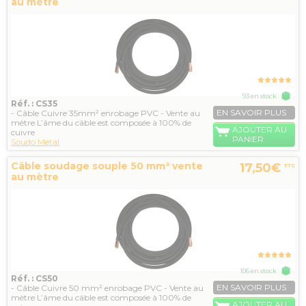
au mètre
93 en stock
Réf. : CS35
EN SAVOIR PLUS
- Câble Cuivre 35mm² enrobage PVC - Vente au
mètre L’âme du câble est composée à 100% de
AJOUTER AU
cuivre
PANIER
Soudo Metal
Câble soudage souple 50 mm² vente
17,50€
TTC
au mètre
106 en stock
Réf. : CS50
EN SAVOIR PLUS
- Câble Cuivre 50 mm² enrobage PVC - Vente au
mètre L’âme du câble est composée à 100% de
AJOUTER AU