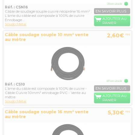
39 en stock
Réf. : CSN16
EN SAVOIR PLUS
Câble de soudage souple cuivre néoprène 16 mm² :
L’âme du câble est composée à 100% de cuivre
AJOUTER AU
Enrobage...
PANIER
Soudo Metal
Câble soudage souple 10 mm² vente
2,60€
TTC
au mètre
87 en stock
Réf. : CS10
EN SAVOIR PLUS
L’âme du câble est composée à 100% de cuivre -
Câble Cuivre 10mm² enrobage PVC - Vente au
AJOUTER AU
mètre
PANIER
Soudo Metal
Câble soudage souple 16 mm² vente
5,30€
TTC
au mètre