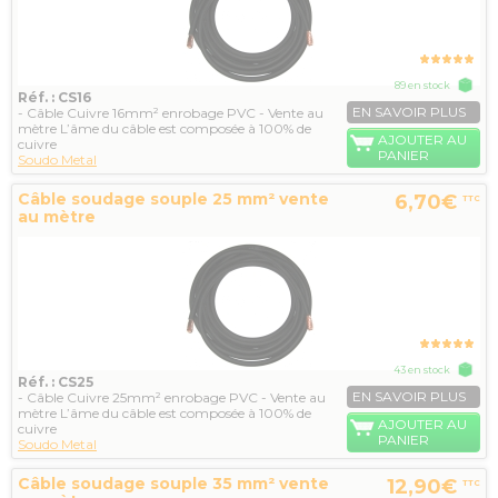
89 en stock
Réf. : CS16
EN SAVOIR PLUS
- Câble Cuivre 16mm² enrobage PVC - Vente au
mètre L’âme du câble est composée à 100% de
AJOUTER AU
cuivre
PANIER
Soudo Metal
Câble soudage souple 25 mm² vente
6,70€
TTC
au mètre
43 en stock
Réf. : CS25
EN SAVOIR PLUS
- Câble Cuivre 25mm² enrobage PVC - Vente au
mètre L’âme du câble est composée à 100% de
AJOUTER AU
cuivre
PANIER
Soudo Metal
Câble soudage souple 35 mm² vente
12,90€
TTC