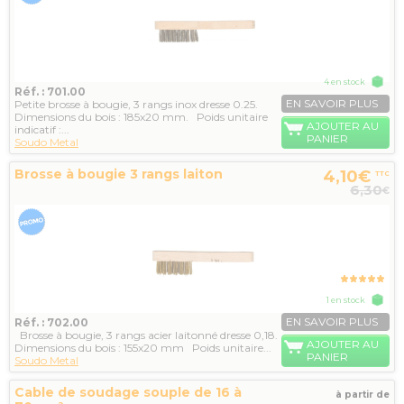
4 en stock
Réf. : 701.00
EN SAVOIR PLUS
Petite brosse à bougie, 3 rangs inox dresse 0.25.
Dimensions du bois : 185x20 mm. Poids unitaire
AJOUTER AU
indicatif :...
PANIER
Soudo Metal
Brosse à bougie 3 rangs laiton
4,10€
TTC
6,30
€
1 en stock
EN SAVOIR PLUS
Réf. : 702.00
Brosse à bougie, 3 rangs acier laitonné dresse 0,18.
AJOUTER AU
Dimensions du bois : 155x20 mm Poids unitaire...
PANIER
Soudo Metal
Cable de soudage souple de 16 à
à partir de