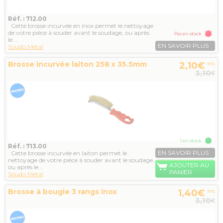
Réf. : 712.00
Cette brosse incurvée en inox permet le nettoyage
de votre pièce à souder avant le soudage, ou après
Pas en stock
le...
EN SAVOIR PLUS
Soudo Metal
Brosse incurvée laiton 258 x 35.5mm
2,10€
TTC
3,10
€
1 en stock
Réf. : 713.00
EN SAVOIR PLUS
Cette brosse incurvée en laiton permet le
nettoyage de votre pièce à souder avant le soudage,
AJOUTER AU
ou après le...
PANIER
Soudo Metal
Brosse à bougie 3 rangs inox
1,40€
TTC
3,10
€