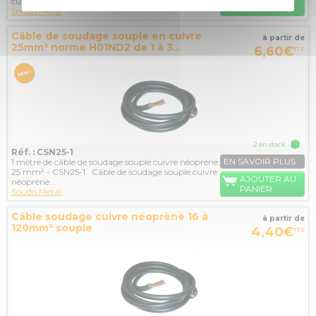
cuivre
PANIER
Soudo Metal
Câble de soudage souple en cuivre
à partir de
25mm² norme H01ND2 de 1 à 3...
6,60€
TTC
2 en stock
Réf. : CSN25-1
EN SAVOIR PLUS
1 mètre de câble de soudage souple cuivre néoprène
25 mm² - CSN25-1 Câble de soudage souple cuivre
AJOUTER AU
néoprène...
PANIER
Soudo Metal
Câble soudage cuivre néoprène 16 à
à partir de
120mm² souple
4,40€
TTC