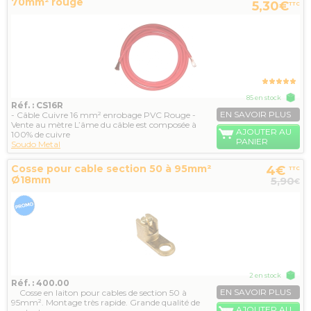
70mm² rouge
5,30€
TTC
85 en stock
Réf. : CS16R
EN SAVOIR PLUS
- Câble Cuivre 16 mm² enrobage PVC Rouge -
Vente au mètre L’âme du câble est composée à
AJOUTER AU
100% de cuivre
PANIER
Soudo Metal
Cosse pour cable section 50 à 95mm²
4€
TTC
Ø18mm
5,90
€
2 en stock
Réf. : 400.00
EN SAVOIR PLUS
Cosse en laiton pour cables de section 50 à
95mm². Montage très rapide. Grande qualité de
AJOUTER AU