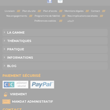
Livraison
////
Plan du site
////
Plan d'accès
////
Mentions légales
////
Contact
////
Nos engagements
////
Programme de fidélité
////
Nos implications sociétales
////
Préférences cookies
////
LA GAMME
THÉMATIQUES
PRATIQUE
INFORMATIONS
BLOG
PAIEMENT SÉCURISÉ
VIREMENT
MANDAT ADMINISTRATIF
CONTACT