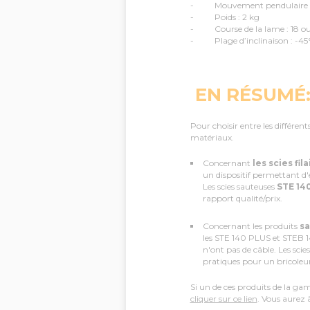
- Mouvement pendulaire :
- Poids : 2 kg
- Course de la lame : 18 ou
- Plage d’inclinaison : -45
EN RÉSUMÉ
Pour choisir entre les différen
matériaux.
Concernant
les scies fila
un dispositif permettant d
Les scies sauteuses
STE 140
rapport qualité/prix.
Concernant les produits
sa
les STE 140 PLUS et STEB 140
n'ont pas de câble. Les scie
pratiques pour un bricoleur
Si un de ces produits de la g
cliquer sur ce lien
. Vous aurez 