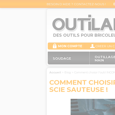
BESOIN D’AIDE ? CONTACTEZ-NOUS !
DES OUTILS POUR BRICOLE
MON COMPTE
CREER UN 
OUTILLAGE
SOUDAGE
MAIN
Accueil
>
Blog
>
Comment choisir l'outil INCO
COMMENT CHOISIR
SCIE SAUTEUSE !