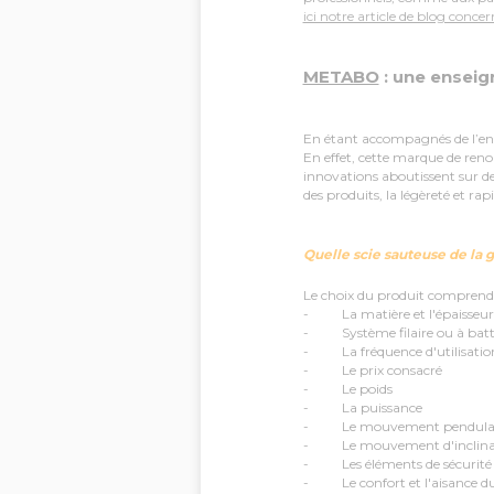
ici notre article de blog conce
METABO
: une enseig
En étant accompagnés de l’e
En effet, cette marque de reno
innovations aboutissent sur d
des produits, la légèreté et rapi
Quelle scie sauteuse de la
Le choix du produit comprend p
- La matière et l'épaisseur 
- Système filaire ou à batt
- La fréquence d'utilisatio
- Le prix consacré
- Le poids
- La puissance
- Le mouvement pendulair
- Le mouvement d'inclina
- Les éléments de sécurité
- Le confort et l'aisance du