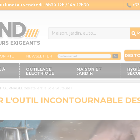
Du lundi au vendredi : 8h30-12h / 14h-17h30
+33 
14
R
URS EXIGEANTS
DEST
COMPTE
NEWSLETTER
OK
 À
OUTILLAGE
MAISON ET
HYGI
ELECTRIQUE
JARDIN
SÉCU
NTOURNABLE des ateliers: la Scie Sauteuse !
 L'OUTIL INCONTOURNABLE DES 