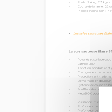
- Poids : 2.4 kg, 2.3 kg ou 2.
- Course de la lame : 22 ou 
- Plage d’inclinaison : -45
Les scies sauteuses filaire
La
scie sauteuse filaire 
- Poignée et surface caou
- Lampe LED
- Fonction pendulaire et gu
- Changement de lame avec
- Protection anti-redéma
- Démarrage en douceur et a
- Système de coupe en biais f
- Souffleur de copeaux dés
- MetaBOX pour le rangemen
- Puissance utile : 420 W
- Profondeur de coupe boi
- Profondeur de coupe mé