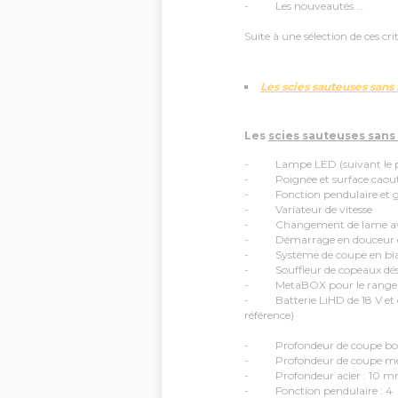
- Les nouveautés …
Suite à une sélection de ces cr
Les scies sauteuses sans fi
Le
s
scie
s
s
au
t
eus
e
s sans 
- Lampe LED (suivant le p
- Poignée et surface caou
- Fonction pendulaire et gui
- Variateur de vitesse
- Changement de lame avec
- Démarrage en douceur et a
- Système de coupe en biais f
- Souffleur de copeaux dés
- MetaBOX pour le rangemen
- Batterie LiHD de 18 V et c
référence)
- Profondeur de coupe bois 
- Profondeur de coupe métau
- Profondeur acier : 10 
- Fonction pendulaire : 4