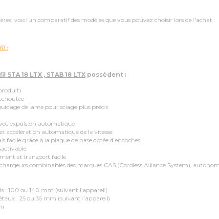
itères, voici un comparatif des modèles que vous pouvez choisir lors de l'achat :
l :
fil STA 18 LTX , STAB 18 LTX
possèdent :
roduit)
tchoutée
dage de lame pour sciage plus précis
 expulsion automatique
ccélération automatique de la vitesse
acile grâce à la plaque de base dotée d’encoches
activable
t et transport facile
hargeurs combinables des marques CAS (Cordless Alliance System), autonome 
: 100 ou 140 mm (suivant l’appareil)
x : 25 ou 35 mm (suivant l’appareil)
mm