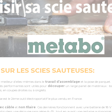
SUR LES SCIES SAUTEUSES:
e meilleur d’elles-mêmes dans le
travail d’assemblage
et la pose de parquet.
très performantes sont utiles pour
découper
un large panel de matériaux : bo
es, en coupes droites ou à onglets.
use est le 2ème outil électroportatif le plus vendu en France.
ec câble
et
non filaire
. Ces dernières fonctionnent avec une batterie de 18 
iculiers une découpe sans gêne du fil ; tout en ayant une certaine autonomie. I