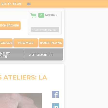
(0)3 84 66 39
contact@outiland.fr
ARTICLE
0
ECHERCHER
> Voir mon panier
OCKAGE
PROMOS
BONS PLANS
ÈNE ET
AUTOMOBILE
RITÉ
ATELIERS: LA