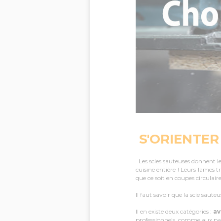
S'ORIENTER 
Les scies sauteuses donnent l
cuisine entière ! Leurs lames 
que ce soit en coupes circulair
Il faut savoir que la scie saute
Il en existe deux catégories :
av
professionnels, comme aux part