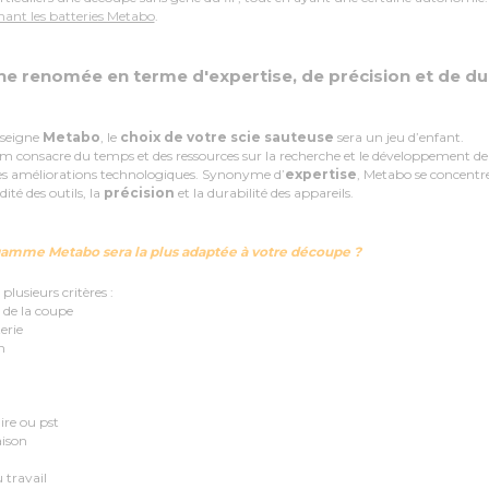
rnant les batteries Metabo
.
ne renomée en terme d'expertise, de précision et de dur
nseigne
Metabo
, le
choix de votre scie sauteu
se
sera un jeu d’enfant.
m consacre du temps et des ressources sur la recherche et le développement de
es améliorations technologiques. Synonyme d’
expertise
, Metabo se concentre
dité des outils, la
précision
et la durabilité des appareils.
 gamme Metabo sera la plus adaptée à votre découpe ?
lusieurs critères :
de la coupe
erie
n
e ou pst
ison
 travail