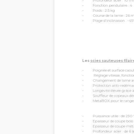
- Profondeur acier : 10 
- Fonction pendulaire : 4
- Poids : 2.5 kg
- Course de la lame : 26
- Plage d’inclinaison : -45
Les
scies
sau
teus
es filai
- Poignée et surface caou
- Réglage vitesse, fonction 
- Changement de lame avec
- Protection anti-redéma
- Longévité élevée grâce à 
- Souffleur de copeaux dés
- MetaBOX pour le rangemen
- Puissance utile : de 230 W
- Epaisseur de coupe bois : 
- Epaisseur de coupe métaux
- Profondeur acier : de 6 à