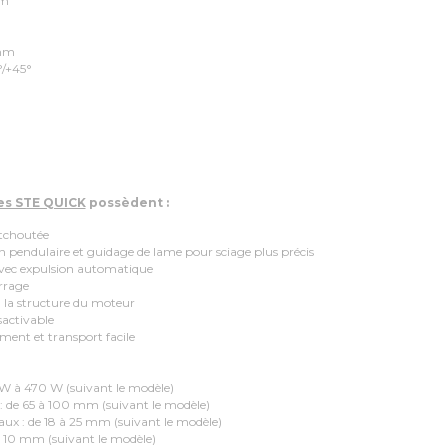
mm
 mm
°/+45°
res STE QUICK
possèdent :
tchoutée
pendulaire et guidage de lame pour sciage plus précis
 expulsion automatique
rrage
la structure du moteur
activable
t et transport facile
 à 470 W (suivant le modèle)
de 65 à 100 mm (suivant le modèle)
 : de 18 à 25 mm (suivant le modèle)
 10 mm (suivant le modèle)