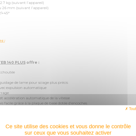
7 kg (suivant l’appareil)
26 mm (suivant l’appareil)
°/+45°
s :
STEB 140 PLUS
offre :
tchoutée
idage de lame pour sciage plus précis
 expulsion automatique
rrage
ccélération automatique de la vitesse
acile grâce à la plaque de base dotée d’encoches
activable
Tout
t et transport facile
Ce site utilise des cookies et vous donne le contrôle
s : 140 mm
sur ceux que vous souhaitez activer
taux : 35 mm