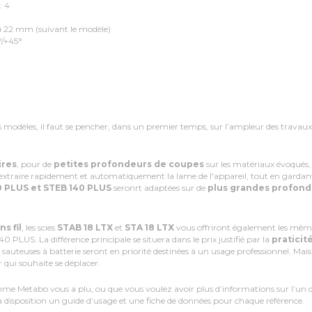
 4
 22 mm (suivant le modèle)
°/+45°
:
ts modèles, il faut se pencher, dans un premier temps, sur l’ampleur des travaux 
ires
, pour de
petites profondeurs de coupes
sur les matériaux évoqués, 
'extraire rapidement et automatiquement la lame de l'appareil, tout en gardant
 PLUS et STEB 140 PLUS
seronrt adaptées sur de
plus grandes profond
ns fil
, les scies
STAB 18 LTX
et
STA 18 LTX
vous offriront également les même
 PLUS. La différence principale se situera dans le prix justifié par la
praticit
s sauteuses à batterie seront en priorité destinées à un usage professionnel. Mais e
 qui souhaite se déplacer.
amme Metabo vous a plu, ou que vous voulez avoir plus d’informations sur l’un 
à disposition un guide d’usage et une fiche de données pour chaque référence.