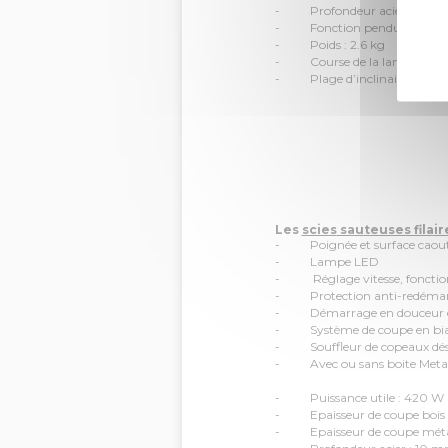
- Profondeur acier : 10 
- Fonction pendulaire : 4
- Poids : 2.6 kg
- Course de la lame : 26
- Plage d’inclinaison : -45
Les
scies
sau
t
euses fila
ir
- Poignée et surface caou
- Lampe LED
- Réglage vitesse, fonction 
- Protection anti-redéma
- Démarrage en douceur et a
- Système de coupe en biais f
- Souffleur de copeaux dés
- Avec ou sans boite MetaBO
- Puissance utile : 420 W
- Epaisseur de coupe bois
- Epaisseur de coupe mét