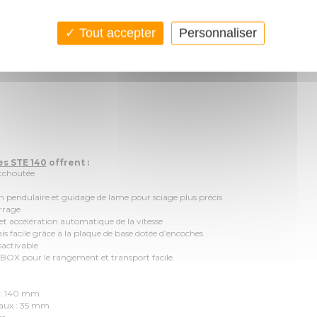
mm
Tout accepter
Personnaliser
 mm
°/+45°
es STE 140
offrent :
tchoutée
pendulaire et guidage de lame pour sciage plus précis
rrage
ccélération automatique de la vitesse
acile grâce à la plaque de base dotée d’encoches
activable
X pour le rangement et transport facile
 : 140 mm
aux : 35 mm