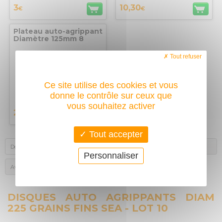
3
10,30
€
€
Plateau auto-agrippant
Diamètre 125mm 8
trous sur 65mm SEA
Tout refuser
Ce site utilise des cookies et vous
donne le contrôle sur ceux que
vous souhaitez activer
21,60
€
Tout accepter
Description
Produits complémentaires
Personnaliser
Avis des acheteurs
DISQUES AUTO AGRIPPANTS DIAM
225 GRAINS FINS SEA - LOT 10