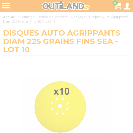
0
Accueil
>
Outillage Electrique
>
Abrasifs
>
Ponçage
>
Disques Auto Agrippants
Diam 225 Grains Fins SEA - Lot 10
DISQUES AUTO AGRIPPANTS
DIAM 225 GRAINS FINS SEA -
LOT 10