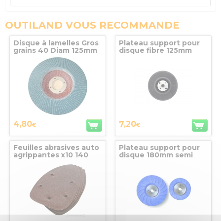
OUTILAND VOUS RECOMMANDE
Disque à lamelles Gros
Plateau support pour
grains 40 Diam 125mm
disque fibre 125mm
SEA
M14 SEA
4,80
7,20
€
€
Feuilles abrasives auto
Plateau support pour
agrippantes x10 140
disque 180mm semi
mm, grain 120
rigide SEA