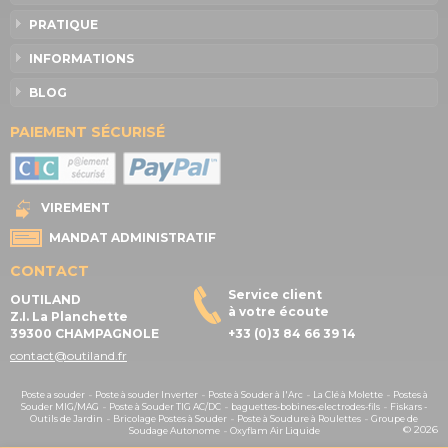
PRATIQUE
INFORMATIONS
BLOG
PAIEMENT SÉCURISÉ
VIREMENT
MANDAT ADMINISTRATIF
CONTACT
Service client
OUTILAND
à votre écoute
Z.I. La Planchette
39300 CHAMPAGNOLE
+33 (0)3 84 66 39 14
contact@outiland.fr
Poste a souder
-
Poste à souder Inverter
-
Poste à Souder à l'Arc
-
La Clé à Molette
-
Postes à
Souder MIG/MAG
-
Poste à Souder TIG AC/DC
-
baguettes-bobines-electrodes-fils
-
Fiskars -
Outils de Jardin
-
Bricolage Postes à Souder
-
Poste à Soudure à Roulettes
-
Groupe de
© 2026
Soudage Autonome
-
Oxyflam Air Liquide