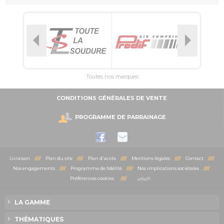
Toutes nos marques
CONDITIONS GÉNÉRALES DE VENTE
PROGRAMME DE PARRAINAGE
Livraison
////
Plan du site
////
Plan d'accès
////
Mentions légales
////
Contact
////
Nos engagements
////
Programme de fidélité
////
Nos implications sociétales
////
Préférences cookies
////
LA GAMME
THÉMATIQUES