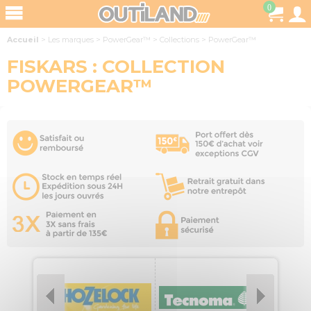
0
Accueil
>
Les marques
>
PowerGear™
>
Collections
>
PowerGear™
FISKARS : COLLECTION
POWERGEAR™