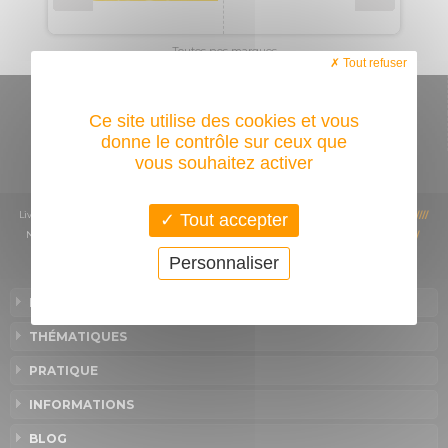
Toutes nos marques
Tout refuser
CONDITIONS GÉNÉRALES DE VENTE
Ce site utilise des cookies et vous
PROGRAMME DE PARRAINAGE
donne le contrôle sur ceux que
vous souhaitez activer
Livraison
////
Plan du site
////
Plan d'accès
////
Mentions légales
////
Contact
////
Tout accepter
Nos engagements
////
Programme de fidélité
////
Nos implications sociétales
////
Préférences cookies
////
Personnaliser
LA GAMME
THÉMATIQUES
PRATIQUE
INFORMATIONS
BLOG