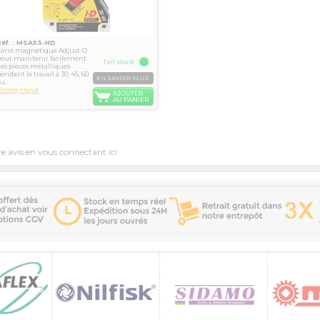
Réf. : MSA53-HD
Carré magnétique Adjust-O
pour maintenir facilement
1 en stock
es pièces métalliques
endant le travail à 30, 45, 60
EN SAVOIR PLUS
u...
Strong Hand
AJOUTER
AU PANIER
re avis en vous
connectant ici