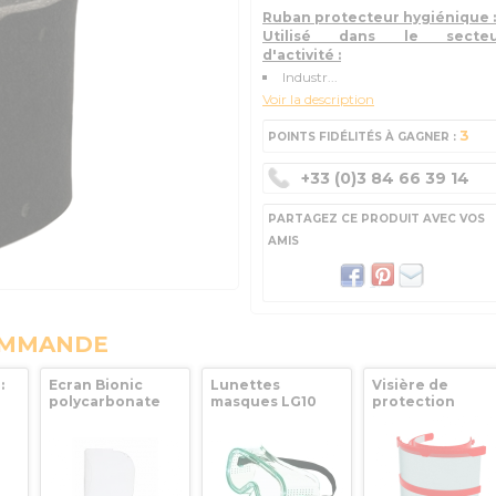
Ruban protecteur hygiénique 
Utilisé dans le secteu
d'activité :
Industr...
Voir la description
3
POINTS FIDÉLITÉS À GAGNER :
+33 (0)3 84 66 39 14
PARTAGEZ CE PRODUIT AVEC VOS
AMIS
OMMANDE
:
Ecran Bionic
Lunettes
Visière de
polycarbonate
masques LG10
protection
Incolore Anti-
léger et réglable
X'Trem Protect
rayures/Anti-
Honeywell
Visor V2
buée
antibuée