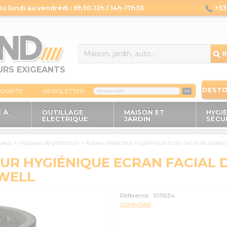
Du lundi au vendredi : 8h30-12h / 14h-17h30
+33 
14
R
URS EXIGEANTS
DEST
COMPTE
NEWSLETTER
OK
 À
OUTILLAGE
MAISON ET
HYGI
ELECTRIQUE
JARDIN
SÉCU
 yeux
>
Masques de protection
>
Ruban protecteur Hygiénique Ecran facial de protec
R HYGIÉNIQUE ECRAN FACIAL 
YWELL
Référence :
1011934
HoneyWell