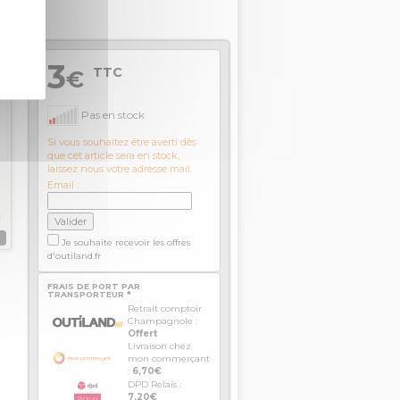
TC
3
TTC
€
Pas en stock
Si vous souhaitez être averti dès
que cet article sera en stock,
laissez nous votre adresse mail.
Email :
S
Je souhaite recevoir les offres
d'outiland.fr
FRAIS DE PORT PAR
TRANSPORTEUR *
Retrait comptoir
Champagnole :
Offert
Livraison chez
mon commerçant
:
6,70€
DPD Relais :
7,20€