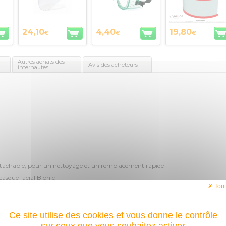
24,10
4,40
19,80
€
€
€
Autres achats des
Avis des acheteurs
internautes
étachable, pour un nettoyage et un remplacement rapide
asque facial Bionic
Tout
Ce site utilise des cookies et vous donne le contrôle
NTAIRES
sur ceux que vous souhaitez activer