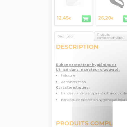
12,45
26,20
€
€
Produits
Description
complémentaires
DESCRIPTION
Ruban protecteur hygiénique :
Utilisé dans le secteur d'activité :
Industrie
Administration
Caractéristiques :
Bandeau anti-transpirant ultra-doux, d
bandeau de protection hygiénique pour c
PRODUITS COMPLÉME