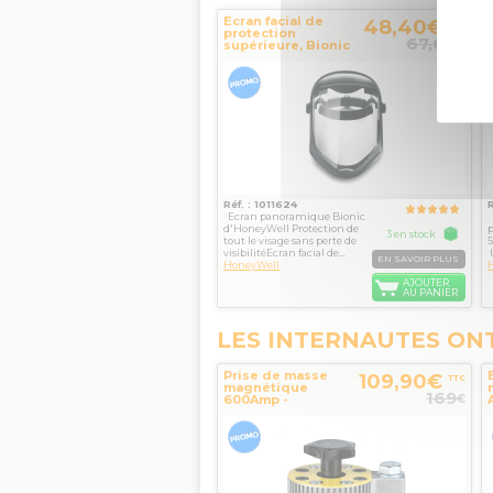
Ecran facial de
48,40€
TTC
protection
67,60
€
supérieure, Bionic
traité anti
rayures...
Réf. : 1011624
R
Ecran panoramique Bionic
d'HoneyWell Protection de
p
3 en stock
tout le visage sans perte de
5
visibilitéEcran facial de...
U
EN SAVOIR PLUS
HoneyWell
AJOUTER
AU PANIER
LES INTERNAUTES ON
Prise de masse
109,90€
TTC
magnétique
169
€
600Amp -
Magswitch