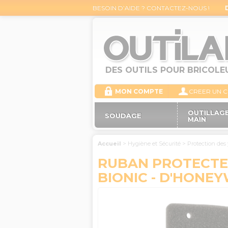
BESOIN D’AIDE ? CONTACTEZ-NOUS !
DES OUTILS POUR BRICOLE
MON COMPTE
CREER UN 
OUTILLAGE
SOUDAGE
MAIN
Accueil
>
Hygiène et Sécurité
>
Protection des
RUBAN PROTECTEU
BIONIC - D'HONE