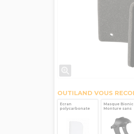
OUTILAND VOUS REC
Ecran
Masque Bionic 
polycarbonate
Monture sans
incolore non
visière
traité pour
Honeywell
masque Bionic
Honeywell