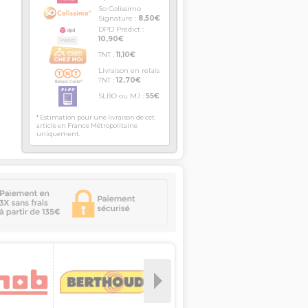
So Colissimo
Signature :
8,50€
DPD Predict :
10,90€
TNT :
11,10€
Livraison en relais
TNT :
12,70€
SLBO ou MJ :
55€
* Estimation pour une livraison de cet
article en France Métropolitaine
uniquement.