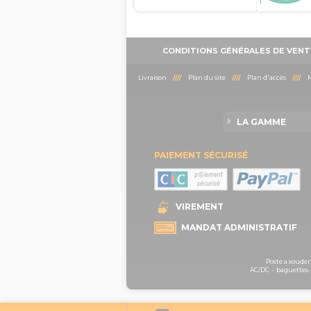
CONDITIONS GÉNÉRALES DE VENT
Livraison
////
Plan du site
////
Plan d'accès
////
M
LA GAMME
PAIEMENT SÉCURISÉ
VIREMENT
MANDAT ADMINISTRATIF
Poste a souder
AC/DC
-
baguettes-b