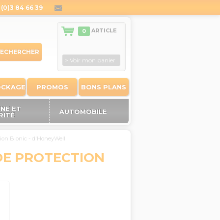
(0)3 84 66 39
contact@outiland.fr
ARTICLE
0
ECHERCHER
> Voir mon panier
OCKAGE
PROMOS
BONS PLANS
ÈNE ET
AUTOMOBILE
RITÉ
tion Bionic - d'HoneyWell
DE PROTECTION