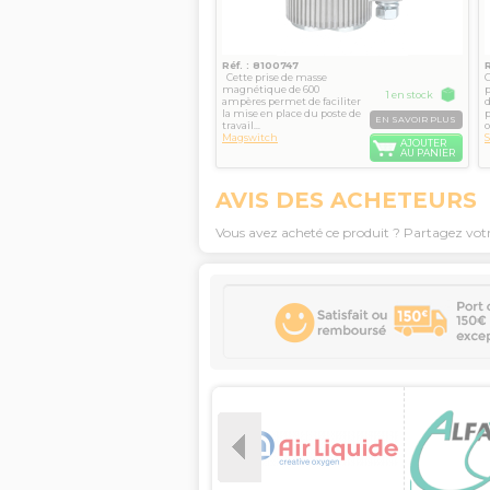
Réf. : 8100747
Cette prise de masse
magnétique de 600
1 en stock
ampères permet de faciliter
d
la mise en place du poste de
p
EN SAVOIR PLUS
travail...
o
Magswitch
AJOUTER
AU PANIER
AVIS DES ACHETEURS
Vous avez acheté ce produit ? Partagez vot