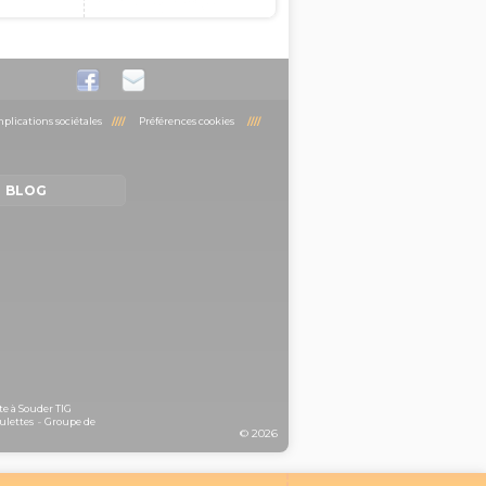
plications sociétales
////
Préférences cookies
////
BLOG
te à Souder TIG
ulettes
-
Groupe de
© 2026