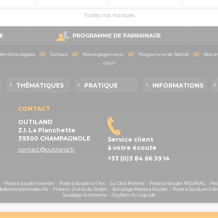
Toutes nos marques
E
PROGRAMME DE PARRAINAGE
entions légales
////
Contact
////
Nos engagements
////
Programme de fidélité
////
Nos im
THÉMATIQUES
PRATIQUE
INFORMATIONS
CONTACT
OUTILAND
Z.I. La Planchette
39300 CHAMPAGNOLE
Service client
à votre écoute
contact@outiland.fr
+33 (0)3 84 66 39 14
-
Poste à souder Inverter
-
Poste à Souder à l'Arc
-
La Clé à Molette
-
Postes à Souder MIG/MAG
-
Pos
obines-electrodes-fils
-
Fiskars - Outils de Jardin
-
Bricolage Postes à Souder
-
Poste à Soudure à Ro
Soudage Autonome
-
Oxyflam Air Liquide